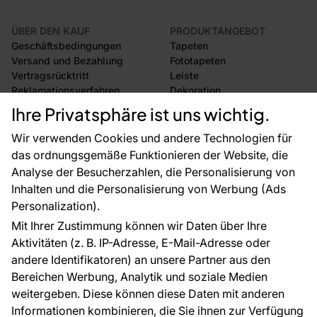
ÜBER DEN KAUF
PRODUKTANGEBOT
Geschäftsbedingungen
Tapeten
Versand und Bezahlung
Fototapeten
Vertragsrücktritt
Leiste
Reklamationsverfahren
Dekoration
Rücksendung von Waren
Selbstklebende Folien
Ihre Privatsphäre ist uns wichtig.
CE-Zertifizierung
Zubehör
Großhandel
Tapetenmuster
Wir verwenden Cookies und andere Technologien für
Raumvisualisierung
das ordnungsgemäße Funktionieren der Website, die
Analyse der Besucherzahlen, die Personalisierung von
FÜR SIE
ÜBER DAS UNTERNEHMEN
Inhalten und die Personalisierung von Werbung (Ads
Blog
Über uns
Personalization).
Referenzen
Mit Ihrer Zustimmung können wir Daten über Ihre
EU-Projekte
Aktivitäten (z. B. IP-Adresse, E-Mail-Adresse oder
Ratschläge und Tipps
andere Identifikatoren) an unsere Partner aus den
FAQ
Bereichen Werbung, Analytik und soziale Medien
weitergeben. Diese können diese Daten mit anderen
Informationen kombinieren, die Sie ihnen zur Verfügung