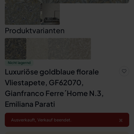
Produktvarianten
Nicht lagernd
Luxuriöse goldblaue florale
Vliestapete, GF62070,
Gianfranco Ferre´Home N.3,
Emiliana Parati
×
Ausverkauft, Verkauf beendet.