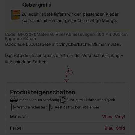
Kleber gratis
Zu jeder Tapete liefern wir den passenden Kleber
kostenlos mit – immer genau die richtige Menge.
Code: GF62070
Material: Vlies
Abmessungen: 106 x 1 005 cm
Rapport: 64 cm
Goldblaue Luxustapete mit Vinyloberfläche, Blumenmuster.
Das Foto des Innenraums dient nur der Veranschaulichung –
verschiedene Farben.
Produkteigenschaften
Leicht scheuerbeständig
Sehr gute Lichtbeständigkeit
Wand einkleistern
Restlos trocken abziehbar
Material:
Vlies
,
Vinyl
Farbe:
Blau
,
Gold