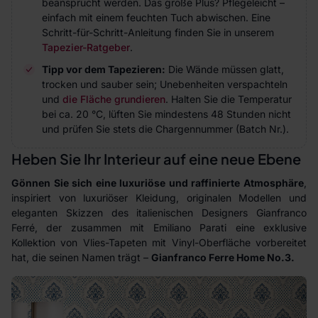
beansprucht werden. Das große Plus? Pflegeleicht –
einfach mit einem feuchten Tuch abwischen. Eine
Schritt-für-Schritt-Anleitung finden Sie in unserem
Tapezier-Ratgeber
.
Tipp vor dem Tapezieren:
Die Wände müssen glatt,
trocken und sauber sein; Unebenheiten verspachteln
und
die Fläche grundieren
. Halten Sie die Temperatur
bei ca. 20 °C, lüften Sie mindestens 48 Stunden nicht
und prüfen Sie stets die Chargennummer (Batch Nr.).
Heben Sie Ihr Interieur auf eine neue Ebene
Gönnen Sie sich eine luxuriöse und raffinierte Atmosphäre
,
inspiriert von luxuriöser Kleidung, originalen Modellen und
eleganten Skizzen des italienischen Designers Gianfranco
Ferré, der zusammen mit Emiliano Parati eine exklusive
Kollektion von Vlies-Tapeten mit Vinyl-Oberfläche vorbereitet
hat, die seinen Namen trägt –
Gianfranco Ferre Home No.3.