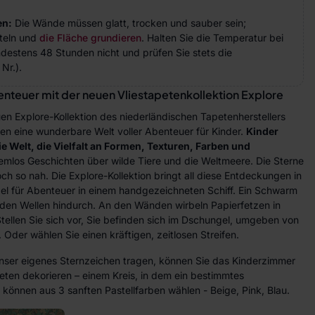
en:
Die Wände müssen glatt, trocken und sauber sein;
teln und
die Fläche grundieren
. Halten Sie die Temperatur bei
indestens 48 Stunden nicht und prüfen Sie stets die
Nr.).
benteuer mit der neuen Vliestapetenkollektion Explore
en Explore-Kollektion des niederländischen Tapetenherstellers
umen eine wunderbare Welt voller Abenteuer für Kinder.
Kinder
die Welt, die Vielfalt an Formen, Texturen, Farben und
emlos Geschichten über wilde Tiere und die Weltmeere. Die Sterne
h so nah. Die Explore-Kollektion bringt all diese Entdeckungen in
gel für Abenteuer in einem handgezeichneten Schiff. Ein Schwarm
r den Wellen hindurch. An den Wänden wirbeln Papierfetzen in
ellen Sie sich vor, Sie befinden sich im Dschungel, umgeben von
 Oder wählen Sie einen kräftigen, zeitlosen Streifen.
unser eigenes Sternzeichen tragen, können Sie das Kinderzimmer
apeten dekorieren – einem Kreis, in dem ein bestimmtes
e können aus 3 sanften Pastellfarben wählen - Beige, Pink, Blau.