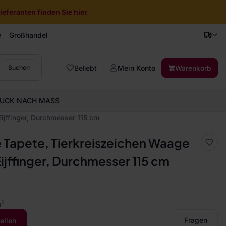
eferanten finden Sie hier.
e
Großhandel
Beliebt
Mein Konto
Warenkorb
Suchen
UCK NACH MASS
ijffinger, Durchmesser 115 cm
 Tapete, Tierkreiszeichen Waage
Eijffinger, Durchmesser 115 cm
2
m
Fragen
ellen