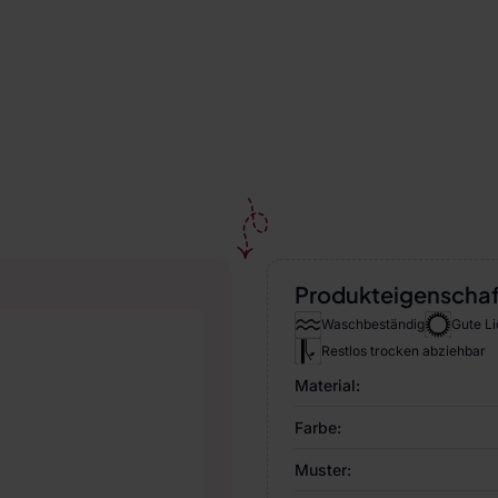
Produkteigenscha
Waschbeständig
Gute Li
Restlos trocken abziehbar
Material:
Farbe:
Muster: