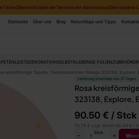
? Eine Übersicht über die Termine der Sommerausfälle unserer Li
Startseite
Über uns
Blog
Ratschläge und Tipps
Kontakt
APETEN
LEISTE
DEKORATION
SELBSTKLEBENDE FOLIEN
ZUBEHÖR
DR
sa kreisförmige Tapete, Tierkreiszeichen Waage 323138, Explore, E
Lieferung innerhalb von 21 Tagen
Rosa kreisförmige
323138, Explore, 
90.50 € / Stck
74.79 € zzgl. MwSt.
68.44 € / 
Stck
Best