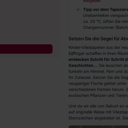
Ratgeber
.
Tipp vor dem Tapezier
Unebenheiten verspach
ca. 20 °C, lüften Sie m
Chargennummer (Batch 
Setzen Sie die Segel für A
Kinder-Vliestapeten aus der neu
Eijffinger schaffen in ihren Rä
entdecken Schritt für Schritt 
Geschichten...
Sie lauschen at
funkeln am Himmel. Fern und doc
Ihr Zuhause. Setzen Sie die Se
neugieriger Fische gleitet unte
verschiedenen Formen herum. St
exotischen Pflanzen und Tieren.
Und da wir alle von Geburt an 
auf originelle Weise mit Vliest
Sternzeichen abgebildet ist. Si