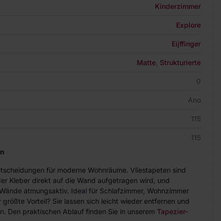
Kinderzimmer
Explore
Eijffinger
Matte
,
Strukturierte
0
Ano
115
115
en
Entscheidungen für moderne Wohnräume. Vliestapeten sind
der Kleber direkt auf die Wand aufgetragen wird, und
ie Wände atmungsaktiv. Ideal für Schlafzimmer, Wohnzimmer
größte Vorteil? Sie lassen sich leicht wieder entfernen und
n. Den praktischen Ablauf finden Sie in unserem
Tapezier-