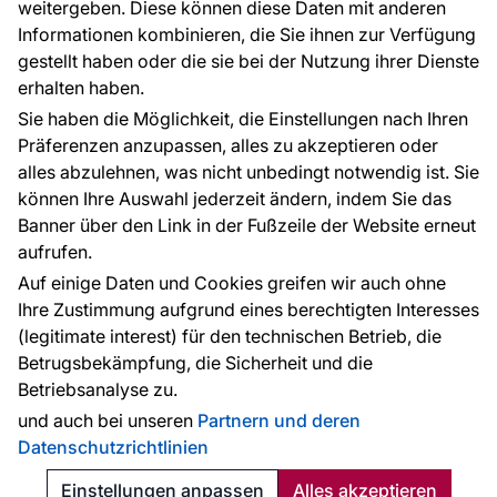
weitergeben. Diese können diese Daten mit anderen
Informationen kombinieren, die Sie ihnen zur Verfügung
Kontakt
gestellt haben oder die sie bei der Nutzung ihrer Dienste
Haben Sie Fragen? Wir helfen Ihnen gerne weiter
erhalten haben.
und beraten Sie persönlich.
Sie haben die Möglichkeit, die Einstellungen nach Ihren
+49 781 95633072
Präferenzen anzupassen, alles zu akzeptieren oder
alles abzulehnen, was nicht unbedingt notwendig ist. Sie
service@tapeteneshop.de
können Ihre Auswahl jederzeit ändern, indem Sie das
Banner über den Link in der Fußzeile der Website erneut
aufrufen.
Zahlungsarten:
Auf einige Daten und Cookies greifen wir auch ohne
Die Zahlungen werden geleistet von:
Ihre Zustimmung aufgrund eines berechtigten Interesses
(legitimate interest) für den technischen Betrieb, die
Betrugsbekämpfung, die Sicherheit und die
Betriebsanalyse zu.
Schutz personenbezogener Daten
Cookies
und auch bei unseren
Partnern und deren
Datenschutzrichtlinien
© 2010 - 2026
Tapeteneshop
. Alle Rechte vorbehalten.
Created:
Reklalink s.r.o.
Einstellungen anpassen
Alles akzeptieren