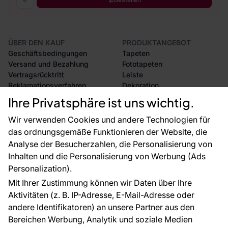
ÜBER DEN KAUF
PRODUKTANGEBOT
Geschäftsbedingungen
Tapeten
Versand und Bezahlung
Fototapeten
Vertragsrücktritt
Leiste
Reklamationsverfahren
Dekoration
Rücksendung von Waren
Selbstklebende Folien
Ihre Privatsphäre ist uns wichtig.
CE-Zertifizierung
Zubehör
Großhandel
Tapetenmuster
Wir verwenden Cookies und andere Technologien für
Raumvisualisierung
das ordnungsgemäße Funktionieren der Website, die
Analyse der Besucherzahlen, die Personalisierung von
FÜR SIE
ÜBER DAS UNTERNEHMEN
Inhalten und die Personalisierung von Werbung (Ads
Blog
Über uns
Personalization).
Referenzen
Mit Ihrer Zustimmung können wir Daten über Ihre
EU-Projekte
Aktivitäten (z. B. IP-Adresse, E-Mail-Adresse oder
Ratschläge und Tipps
andere Identifikatoren) an unsere Partner aus den
FAQ
Bereichen Werbung, Analytik und soziale Medien