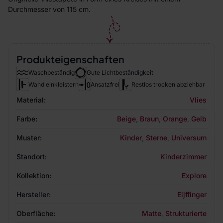
Durchmesser von 115 cm.
Produkteigenschaften
Waschbeständig
Gute Lichtbeständigkeit
Wand einkleistern
Ansatzfrei
Restlos trocken abziehbar
Material:
Vlies
Farbe:
Beige
,
Braun
,
Orange
,
Gelb
Muster:
Kinder
,
Sterne
,
Universum
Standort:
Kinderzimmer
Kollektion:
Explore
Hersteller:
Eijffinger
Oberfläche:
Matte
,
Strukturierte