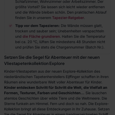
Schlafzimmer, Wohnzimmer oder Arbeitszimmer. Der
größte Vorteil? Sie lassen sich leicht wieder entfernen
und die Wände bleiben schön. Den praktischen Ablauf
finden Sie in unserem
Tapezier-Ratgeber
.
Tipp vor dem Tapezieren:
Die Wände müssen glatt,
trocken und sauber sein; Unebenheiten verspachteln
und
die Fläche grundieren
. Halten Sie die Temperatur
bei ca. 20 °C, lüften Sie mindestens 48 Stunden nicht
und prüfen Sie stets die Chargennummer (Batch Nr.).
Setzen Sie die Segel für Abenteuer mit der neuen
Vliestapetenkollektion Explore
Kinder-Vliestapeten aus der neuen Explore-Kollektion des
niederländischen Tapetenherstellers Eijffinger schaffen in ihren
Räumen eine wunderbare Welt voller Abenteuer für Kinder.
Kinder entdecken Schritt für Schritt die Welt, die Vielfalt an
Formen, Texturen, Farben und Geschichten...
Sie lauschen
atemlos Geschichten über wilde Tiere und die Weltmeere. Die
Sterne funkeln am Himmel. Fern und doch so nah. Die Explore-
Kollektion bringt all diese Entdeckungen in Ihr Zuhause. Setzen
Sie die Segel für Abenteuer in einem handgezeichneten Schiff.