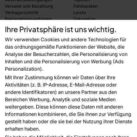
Versand und Bezahlung
Fototapeten
Vertragsrücktritt
Leiste
Reklamationsverfahren
Dekoration
Rücksendung von Waren
Selbstklebende Folien
Ihre Privatsphäre ist uns wichtig.
CE-Zertifizierung
Zubehör
Großhandel
Tapetenmuster
Wir verwenden Cookies und andere Technologien für
Raumvisualisierung
das ordnungsgemäße Funktionieren der Website, die
Analyse der Besucherzahlen, die Personalisierung von
FÜR SIE
ÜBER DAS UNTERNEHMEN
Inhalten und die Personalisierung von Werbung (Ads
Blog
Über uns
Personalization).
Referenzen
Mit Ihrer Zustimmung können wir Daten über Ihre
EU-Projekte
Aktivitäten (z. B. IP-Adresse, E-Mail-Adresse oder
Ratschläge und Tipps
andere Identifikatoren) an unsere Partner aus den
FAQ
Bereichen Werbung, Analytik und soziale Medien
weitergeben. Diese können diese Daten mit anderen
Informationen kombinieren, die Sie ihnen zur Verfügung
Kontakt
gestellt haben oder die sie bei der Nutzung ihrer Dienste
Haben Sie Fragen? Wir helfen Ihnen gerne weiter
erhalten haben.
und beraten Sie persönlich.