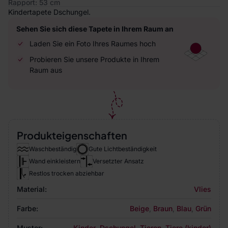
Rapport: 53 cm
Kindertapete Dschungel.
Sehen Sie sich diese Tapete in Ihrem Raum an
Laden Sie ein Foto Ihres Raumes hoch
Probieren Sie unsere Produkte in Ihrem
Raum aus
Produkteigenschaften
Waschbeständig
Gute Lichtbeständigkeit
Wand einkleistern
Versetzter Ansatz
Restlos trocken abziehbar
Material:
Vlies
Farbe:
Beige
,
Braun
,
Blau
,
Grün
Muster:
Kinder
,
Dschungel
,
Tieren
,
Tiere (kinder)