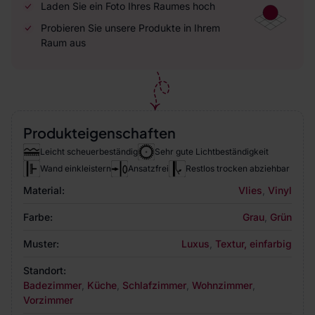
Laden Sie ein Foto Ihres Raumes hoch
Probieren Sie unsere Produkte in Ihrem
Raum aus
Produkteigenschaften
Leicht scheuerbeständig
Sehr gute Lichtbeständigkeit
Wand einkleistern
Ansatzfrei
Restlos trocken abziehbar
Material:
Vlies
,
Vinyl
Farbe:
Grau
,
Grün
Muster:
Luxus
,
Textur, einfarbig
Standort:
Badezimmer
,
Küche
,
Schlafzimmer
,
Wohnzimmer
,
Vorzimmer