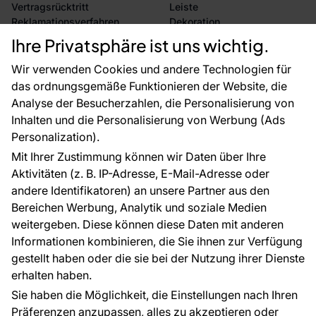
Vertragsrücktritt
Leiste
Reklamationsverfahren
Dekoration
Rücksendung von Waren
Selbstklebende Folien
Ihre Privatsphäre ist uns wichtig.
CE-Zertifizierung
Zubehör
Großhandel
Tapetenmuster
Wir verwenden Cookies und andere Technologien für
Raumvisualisierung
das ordnungsgemäße Funktionieren der Website, die
Analyse der Besucherzahlen, die Personalisierung von
FÜR SIE
ÜBER DAS UNTERNEHMEN
Inhalten und die Personalisierung von Werbung (Ads
Blog
Über uns
Personalization).
Referenzen
Mit Ihrer Zustimmung können wir Daten über Ihre
EU-Projekte
Aktivitäten (z. B. IP-Adresse, E-Mail-Adresse oder
Ratschläge und Tipps
andere Identifikatoren) an unsere Partner aus den
FAQ
Bereichen Werbung, Analytik und soziale Medien
weitergeben. Diese können diese Daten mit anderen
Informationen kombinieren, die Sie ihnen zur Verfügung
Kontakt
gestellt haben oder die sie bei der Nutzung ihrer Dienste
Haben Sie Fragen? Wir helfen Ihnen gerne weiter
erhalten haben.
und beraten Sie persönlich.
Sie haben die Möglichkeit, die Einstellungen nach Ihren
+49 781 95633072
Präferenzen anzupassen, alles zu akzeptieren oder