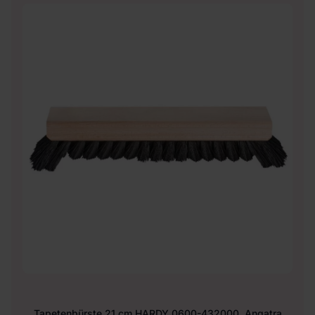
Tapetenbürste 21 cm HARDY 0600-432000, Angatra