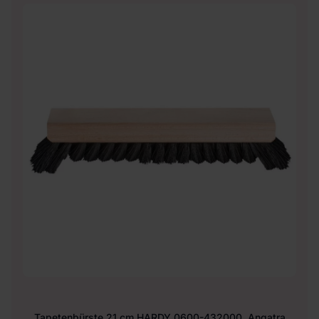
Tapetenbürste 21 cm HARDY 0600-432000, Angatra