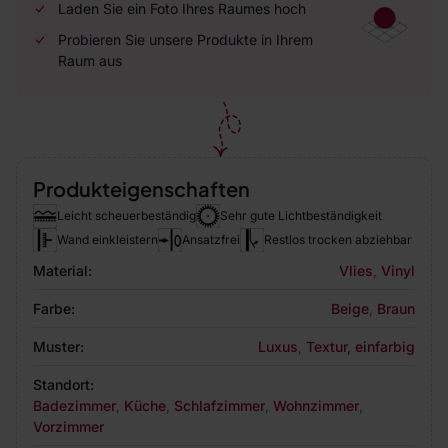
Laden Sie ein Foto Ihres Raumes hoch
Probieren Sie unsere Produkte in Ihrem
Raum aus
Produkteigenschaften
Leicht scheuerbeständig
Sehr gute Lichtbeständigkeit
Wand einkleistern
Ansatzfrei
Restlos trocken abziehbar
Material:
Vlies
,
Vinyl
Farbe:
Beige
,
Braun
Muster:
Luxus
,
Textur, einfarbig
Standort:
Badezimmer
,
Küche
,
Schlafzimmer
,
Wohnzimmer
,
Vorzimmer