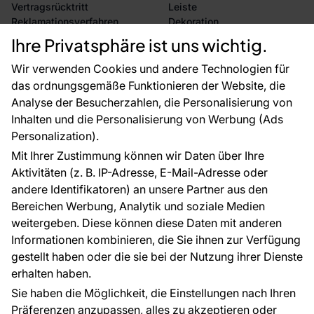
Vertragsrücktritt
Leiste
Reklamationsverfahren
Dekoration
Rücksendung von Waren
Selbstklebende Folien
Ihre Privatsphäre ist uns wichtig.
CE-Zertifizierung
Zubehör
Großhandel
Tapetenmuster
Wir verwenden Cookies und andere Technologien für
Raumvisualisierung
das ordnungsgemäße Funktionieren der Website, die
Analyse der Besucherzahlen, die Personalisierung von
FÜR SIE
ÜBER DAS UNTERNEHMEN
Inhalten und die Personalisierung von Werbung (Ads
Blog
Über uns
Personalization).
Referenzen
Mit Ihrer Zustimmung können wir Daten über Ihre
EU-Projekte
Aktivitäten (z. B. IP-Adresse, E-Mail-Adresse oder
Ratschläge und Tipps
andere Identifikatoren) an unsere Partner aus den
FAQ
Bereichen Werbung, Analytik und soziale Medien
weitergeben. Diese können diese Daten mit anderen
Informationen kombinieren, die Sie ihnen zur Verfügung
Kontakt
gestellt haben oder die sie bei der Nutzung ihrer Dienste
Haben Sie Fragen? Wir helfen Ihnen gerne weiter
erhalten haben.
und beraten Sie persönlich.
Sie haben die Möglichkeit, die Einstellungen nach Ihren
+49 781 95633072
Präferenzen anzupassen, alles zu akzeptieren oder