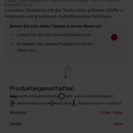
Code: 72924
Material: Vlies
Abmessungen: 106 x 1 005 cm
Rapport: 0 cm
Luxuriöse Vliestapete mit der Textur eines gröberen Stoffs, in
hellgrauen und graublauen, halbglänzenden Farbtönen.
Sehen Sie sich diese Tapete in Ihrem Raum an
Laden Sie ein Foto Ihres Raumes hoch
Probieren Sie unsere Produkte in Ihrem
Raum aus
Produkteigenschaften
Leicht scheuerbeständig
Sehr gute Lichtbeständigkeit
Wand einkleistern
Ansatzfrei
Restlos trocken abziehbar
Material:
Vlies
,
Vinyl
Farbe:
Grau