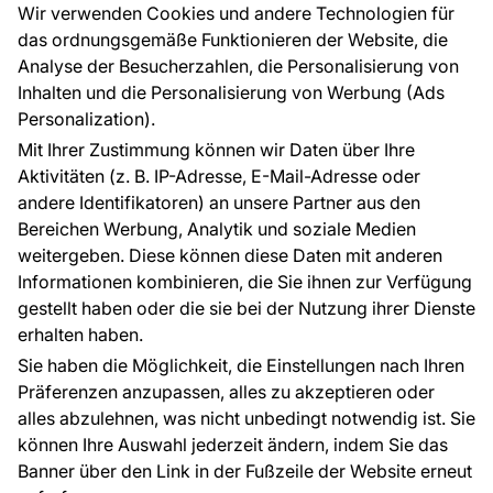
Großhandel
Tapetenmuster
Wir verwenden Cookies und andere Technologien für
Raumvisualisierung
das ordnungsgemäße Funktionieren der Website, die
Analyse der Besucherzahlen, die Personalisierung von
FÜR SIE
ÜBER DAS UNTERNEHMEN
Inhalten und die Personalisierung von Werbung (Ads
Blog
Über uns
Personalization).
Referenzen
Mit Ihrer Zustimmung können wir Daten über Ihre
EU-Projekte
Aktivitäten (z. B. IP-Adresse, E-Mail-Adresse oder
Ratschläge und Tipps
andere Identifikatoren) an unsere Partner aus den
FAQ
Bereichen Werbung, Analytik und soziale Medien
weitergeben. Diese können diese Daten mit anderen
Informationen kombinieren, die Sie ihnen zur Verfügung
Kontakt
gestellt haben oder die sie bei der Nutzung ihrer Dienste
Haben Sie Fragen? Wir helfen Ihnen gerne weiter
erhalten haben.
und beraten Sie persönlich.
Sie haben die Möglichkeit, die Einstellungen nach Ihren
+49 781 95633072
Präferenzen anzupassen, alles zu akzeptieren oder
alles abzulehnen, was nicht unbedingt notwendig ist. Sie
service@tapeteneshop.de
können Ihre Auswahl jederzeit ändern, indem Sie das
Banner über den Link in der Fußzeile der Website erneut