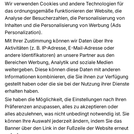
Großhandel
Tapetenmuster
Wir verwenden Cookies und andere Technologien für
Raumvisualisierung
das ordnungsgemäße Funktionieren der Website, die
Analyse der Besucherzahlen, die Personalisierung von
FÜR SIE
ÜBER DAS UNTERNEHMEN
Inhalten und die Personalisierung von Werbung (Ads
Blog
Über uns
Personalization).
Referenzen
Mit Ihrer Zustimmung können wir Daten über Ihre
EU-Projekte
Aktivitäten (z. B. IP-Adresse, E-Mail-Adresse oder
Ratschläge und Tipps
andere Identifikatoren) an unsere Partner aus den
FAQ
Bereichen Werbung, Analytik und soziale Medien
weitergeben. Diese können diese Daten mit anderen
Informationen kombinieren, die Sie ihnen zur Verfügung
Kontakt
gestellt haben oder die sie bei der Nutzung ihrer Dienste
Haben Sie Fragen? Wir helfen Ihnen gerne weiter
erhalten haben.
und beraten Sie persönlich.
Sie haben die Möglichkeit, die Einstellungen nach Ihren
+49 781 95633072
Präferenzen anzupassen, alles zu akzeptieren oder
alles abzulehnen, was nicht unbedingt notwendig ist. Sie
service@tapeteneshop.de
können Ihre Auswahl jederzeit ändern, indem Sie das
Banner über den Link in der Fußzeile der Website erneut