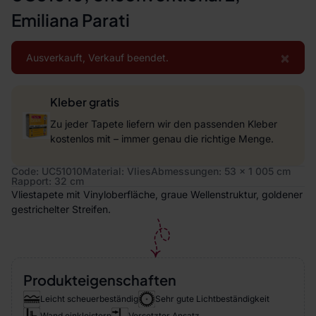
Emiliana Parati
×
Ausverkauft, Verkauf beendet.
Kleber gratis
Zu jeder Tapete liefern wir den passenden Kleber
kostenlos mit – immer genau die richtige Menge.
Code: UC51010
Material: Vlies
Abmessungen: 53 x 1 005 cm
Rapport: 32 cm
Vliestapete mit Vinyloberfläche, graue Wellenstruktur, goldener
gestrichelter Streifen.
Produkteigenschaften
Leicht scheuerbeständig
Sehr gute Lichtbeständigkeit
Wand einkleistern
Versetzter Ansatz