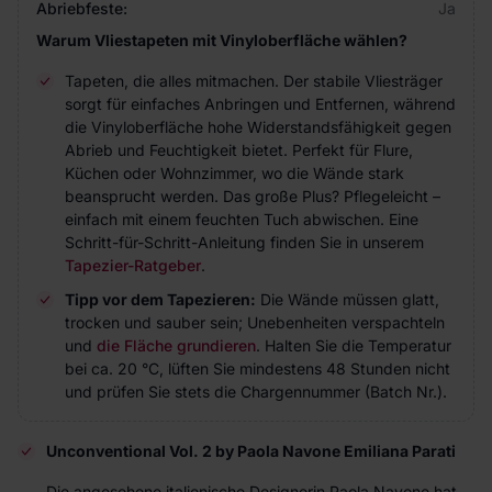
Abriebfeste:
Ja
Warum Vliestapeten mit Vinyloberfläche wählen?
Tapeten, die alles mitmachen. Der stabile Vliesträger
sorgt für einfaches Anbringen und Entfernen, während
die Vinyloberfläche hohe Widerstandsfähigkeit gegen
Abrieb und Feuchtigkeit bietet. Perfekt für Flure,
Küchen oder Wohnzimmer, wo die Wände stark
beansprucht werden. Das große Plus? Pflegeleicht –
einfach mit einem feuchten Tuch abwischen. Eine
Schritt-für-Schritt-Anleitung finden Sie in unserem
Tapezier-Ratgeber
.
Tipp vor dem Tapezieren:
Die Wände müssen glatt,
trocken und sauber sein; Unebenheiten verspachteln
und
die Fläche grundieren
. Halten Sie die Temperatur
bei ca. 20 °C, lüften Sie mindestens 48 Stunden nicht
und prüfen Sie stets die Chargennummer (Batch Nr.).
Unconventional Vol. 2 by Paola Navone Emiliana Parati
Die angesehene italienische Designerin Paola Navone hat