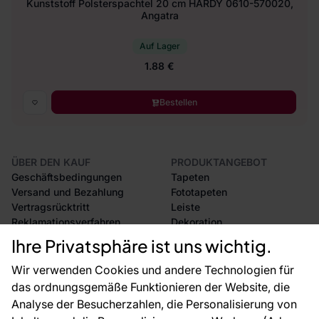
Kunststoff Polsterspachtel 20 cm HARDY 0610-570020,
Angatra
Auf Lager
1.88 €
Bestellen
ÜBER DEN KAUF
PRODUKTANGEBOT
Geschäftsbedingungen
Tapeten
Versand und Bezahlung
Fototapeten
Vertragsrücktritt
Leiste
Reklamationsverfahren
Dekoration
Rücksendung von Waren
Selbstklebende Folien
Ihre Privatsphäre ist uns wichtig.
CE-Zertifizierung
Zubehör
Großhandel
Tapetenmuster
Wir verwenden Cookies und andere Technologien für
Raumvisualisierung
das ordnungsgemäße Funktionieren der Website, die
Analyse der Besucherzahlen, die Personalisierung von