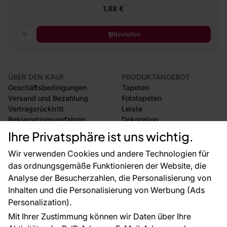
1.88 €
Bestellen
ÜBER DEN KAUF
PRODUKTANGEBOT
Geschäftsbedingungen
Tapeten
Versand und Bezahlung
Fototapeten
Vertragsrücktritt
Leiste
Reklamationsverfahren
Dekoration
Rücksendung von Waren
Selbstklebende Folien
Ihre Privatsphäre ist uns wichtig.
CE-Zertifizierung
Zubehör
Großhandel
Tapetenmuster
Wir verwenden Cookies und andere Technologien für
Raumvisualisierung
das ordnungsgemäße Funktionieren der Website, die
Analyse der Besucherzahlen, die Personalisierung von
FÜR SIE
ÜBER DAS UNTERNEHMEN
Inhalten und die Personalisierung von Werbung (Ads
Blog
Über uns
Personalization).
Referenzen
Mit Ihrer Zustimmung können wir Daten über Ihre
EU-Projekte