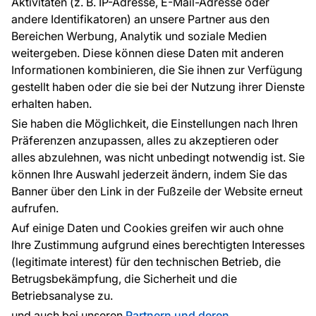
Aktivitäten (z. B. IP-Adresse, E-Mail-Adresse oder
Ratschläge und Tipps
andere Identifikatoren) an unsere Partner aus den
FAQ
Bereichen Werbung, Analytik und soziale Medien
weitergeben. Diese können diese Daten mit anderen
Informationen kombinieren, die Sie ihnen zur Verfügung
Kontakt
gestellt haben oder die sie bei der Nutzung ihrer Dienste
Haben Sie Fragen? Wir helfen Ihnen gerne weiter
erhalten haben.
und beraten Sie persönlich.
Sie haben die Möglichkeit, die Einstellungen nach Ihren
+49 781 95633072
Präferenzen anzupassen, alles zu akzeptieren oder
alles abzulehnen, was nicht unbedingt notwendig ist. Sie
service@tapeteneshop.de
können Ihre Auswahl jederzeit ändern, indem Sie das
Banner über den Link in der Fußzeile der Website erneut
aufrufen.
Zahlungsarten:
Auf einige Daten und Cookies greifen wir auch ohne
Die Zahlungen werden geleistet von:
Ihre Zustimmung aufgrund eines berechtigten Interesses
(legitimate interest) für den technischen Betrieb, die
Betrugsbekämpfung, die Sicherheit und die
Betriebsanalyse zu.
Schutz personenbezogener Daten
Cookies
und auch bei unseren
Partnern und deren