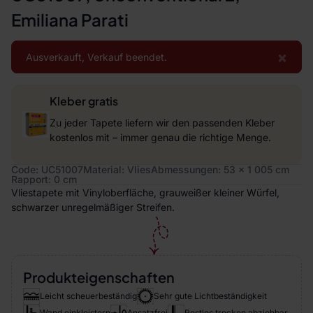
Emiliana Parati
×
Ausverkauft, Verkauf beendet.
Kleber gratis
Zu jeder Tapete liefern wir den passenden Kleber
kostenlos mit – immer genau die richtige Menge.
Code: UC51007
Material: Vlies
Abmessungen: 53 x 1 005 cm
Rapport: 0 cm
Vliestapete mit Vinyloberfläche, grauweißer kleiner Würfel,
schwarzer unregelmäßiger Streifen.
Produkteigenschaften
Leicht scheuerbeständig
Sehr gute Lichtbeständigkeit
Wand einkleistern
Ansatzfrei
Restlos trocken abziehbar