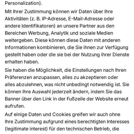
Blog
Über uns
Personalization).
Referenzen
Mit Ihrer Zustimmung können wir Daten über Ihre
EU-Projekte
Aktivitäten (z. B. IP-Adresse, E-Mail-Adresse oder
Ratschläge und Tipps
andere Identifikatoren) an unsere Partner aus den
FAQ
Bereichen Werbung, Analytik und soziale Medien
weitergeben. Diese können diese Daten mit anderen
Informationen kombinieren, die Sie ihnen zur Verfügung
Kontakt
gestellt haben oder die sie bei der Nutzung ihrer Dienste
Haben Sie Fragen? Wir helfen Ihnen gerne weiter
erhalten haben.
und beraten Sie persönlich.
Sie haben die Möglichkeit, die Einstellungen nach Ihren
+49 781 95633072
Präferenzen anzupassen, alles zu akzeptieren oder
alles abzulehnen, was nicht unbedingt notwendig ist. Sie
service@tapeteneshop.de
können Ihre Auswahl jederzeit ändern, indem Sie das
Banner über den Link in der Fußzeile der Website erneut
aufrufen.
Zahlungsarten:
Auf einige Daten und Cookies greifen wir auch ohne
Die Zahlungen werden geleistet von:
Ihre Zustimmung aufgrund eines berechtigten Interesses
(legitimate interest) für den technischen Betrieb, die