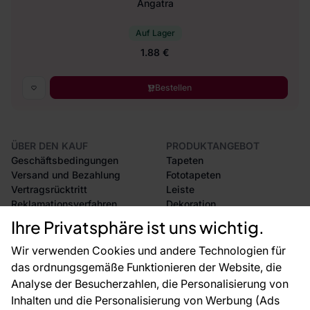
Angatra
Auf Lager
1.88 €
Bestellen
ÜBER DEN KAUF
PRODUKTANGEBOT
Geschäftsbedingungen
Tapeten
Versand und Bezahlung
Fototapeten
Vertragsrücktritt
Leiste
Reklamationsverfahren
Dekoration
Rücksendung von Waren
Selbstklebende Folien
Ihre Privatsphäre ist uns wichtig.
CE-Zertifizierung
Zubehör
Großhandel
Tapetenmuster
Wir verwenden Cookies und andere Technologien für
Raumvisualisierung
das ordnungsgemäße Funktionieren der Website, die
Analyse der Besucherzahlen, die Personalisierung von
FÜR SIE
ÜBER DAS UNTERNEHMEN
Inhalten und die Personalisierung von Werbung (Ads