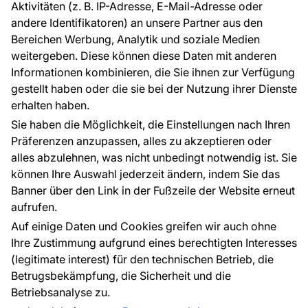
Aktivitäten (z. B. IP-Adresse, E-Mail-Adresse oder
Ratschläge und Tipps
andere Identifikatoren) an unsere Partner aus den
FAQ
Bereichen Werbung, Analytik und soziale Medien
weitergeben. Diese können diese Daten mit anderen
Informationen kombinieren, die Sie ihnen zur Verfügung
Kontakt
gestellt haben oder die sie bei der Nutzung ihrer Dienste
Haben Sie Fragen? Wir helfen Ihnen gerne weiter
erhalten haben.
und beraten Sie persönlich.
Sie haben die Möglichkeit, die Einstellungen nach Ihren
+49 781 95633072
Präferenzen anzupassen, alles zu akzeptieren oder
alles abzulehnen, was nicht unbedingt notwendig ist. Sie
service@tapeteneshop.de
können Ihre Auswahl jederzeit ändern, indem Sie das
Banner über den Link in der Fußzeile der Website erneut
aufrufen.
Zahlungsarten:
Auf einige Daten und Cookies greifen wir auch ohne
Die Zahlungen werden geleistet von:
Ihre Zustimmung aufgrund eines berechtigten Interesses
(legitimate interest) für den technischen Betrieb, die
Betrugsbekämpfung, die Sicherheit und die
Betriebsanalyse zu.
Schutz personenbezogener Daten
Cookies