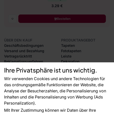
3.29 €
Bestellen
ÜBER DEN KAUF
PRODUKTANGEBOT
Geschäftsbedingungen
Tapeten
Versand und Bezahlung
Fototapeten
Vertragsrücktritt
Leiste
Reklamationsverfahren
Dekoration
Rücksendung von Waren
Selbstklebende Folien
Ihre Privatsphäre ist uns wichtig.
CE-Zertifizierung
Zubehör
Großhandel
Tapetenmuster
Wir verwenden Cookies und andere Technologien für
Raumvisualisierung
das ordnungsgemäße Funktionieren der Website, die
Analyse der Besucherzahlen, die Personalisierung von
FÜR SIE
ÜBER DAS UNTERNEHMEN
Inhalten und die Personalisierung von Werbung (Ads
Blog
Über uns
Personalization).
Referenzen
Mit Ihrer Zustimmung können wir Daten über Ihre
EU-Projekte