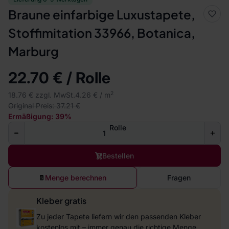
Braune einfarbige Luxustapete,
Stoffimitation 33966, Botanica,
Marburg
22.70 € / Rolle
2
18.76 € zzgl. MwSt.
4.26 € / m
Original Preis: 37.21 €
Ermäßigung: 39%
Rolle
Bestellen
Menge berechnen
Fragen
Kleber gratis
Zu jeder Tapete liefern wir den passenden Kleber
kostenlos mit – immer genau die richtige Menge.