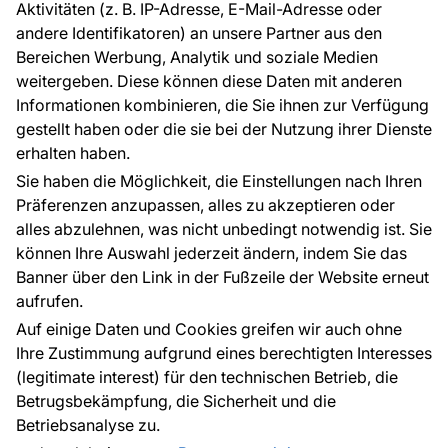
Aktivitäten (z. B. IP-Adresse, E-Mail-Adresse oder
Ratschläge und Tipps
andere Identifikatoren) an unsere Partner aus den
FAQ
Bereichen Werbung, Analytik und soziale Medien
weitergeben. Diese können diese Daten mit anderen
Informationen kombinieren, die Sie ihnen zur Verfügung
Kontakt
gestellt haben oder die sie bei der Nutzung ihrer Dienste
Haben Sie Fragen? Wir helfen Ihnen gerne weiter
erhalten haben.
und beraten Sie persönlich.
Sie haben die Möglichkeit, die Einstellungen nach Ihren
+49 781 95633072
Präferenzen anzupassen, alles zu akzeptieren oder
alles abzulehnen, was nicht unbedingt notwendig ist. Sie
service@tapeteneshop.de
können Ihre Auswahl jederzeit ändern, indem Sie das
Banner über den Link in der Fußzeile der Website erneut
aufrufen.
Zahlungsarten:
Auf einige Daten und Cookies greifen wir auch ohne
Die Zahlungen werden geleistet von:
Ihre Zustimmung aufgrund eines berechtigten Interesses
(legitimate interest) für den technischen Betrieb, die
Betrugsbekämpfung, die Sicherheit und die
Betriebsanalyse zu.
Schutz personenbezogener Daten
Cookies