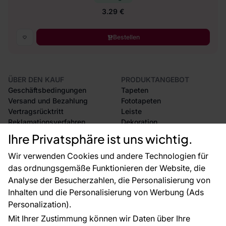
3.29 €
Bestellen
ÜBER DEN KAUF
PRODUKTANGEBOT
Geschäftsbedingungen
Tapeten
Versand und Bezahlung
Fototapeten
Vertragsrücktritt
Leiste
Reklamationsverfahren
Dekoration
Rücksendung von Waren
Selbstklebende Folien
Ihre Privatsphäre ist uns wichtig.
CE-Zertifizierung
Zubehör
Großhandel
Tapetenmuster
Wir verwenden Cookies und andere Technologien für
Raumvisualisierung
das ordnungsgemäße Funktionieren der Website, die
Analyse der Besucherzahlen, die Personalisierung von
FÜR SIE
ÜBER DAS UNTERNEHMEN
Inhalten und die Personalisierung von Werbung (Ads
Blog
Über uns
Personalization).
Referenzen
Mit Ihrer Zustimmung können wir Daten über Ihre
EU-Projekte