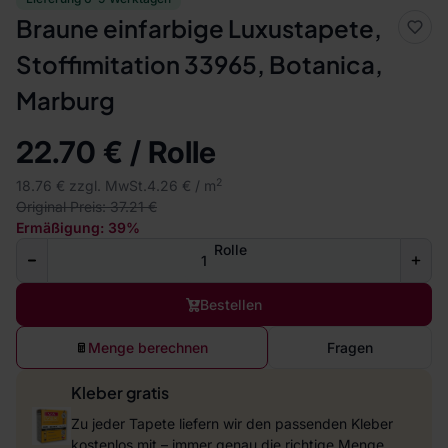
Braune einfarbige Luxustapete,
Stoffimitation 33965, Botanica,
Marburg
22.70 € / Rolle
2
18.76 € zzgl. MwSt.
4.26 € / m
Original Preis: 37.21 €
Ermäßigung: 39%
Rolle
Bestellen
Menge berechnen
Fragen
Kleber gratis
Zu jeder Tapete liefern wir den passenden Kleber
kostenlos mit – immer genau die richtige Menge.