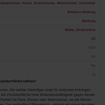
Badezimmer
,
Küche
,
Schlafzimmer
,
Wohnzimmer
,
Vorzimmer
Botanica Marburg
Marburg
Matte
,
Strukturierte
53
1005
64
Ne
Ja
inyloberfläche wählen?
achen. Der stabile Vliesträger sorgt für einfaches Anbringen
 die Vinyloberfläche hohe Widerstandsfähigkeit gegen Abrieb
. Perfekt für Flure, Küchen oder Wohnzimmer, wo die Wände
n. Das große Plus? Pflegeleicht – einfach mit einem feuchten