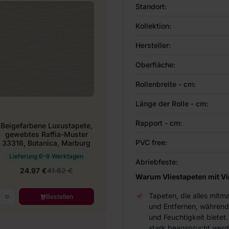
Standort:
Kollektion:
Hersteller:
Oberfläche:
Rollenbreite - cm:
Länge der Rolle - cm:
Rapport - cm:
Beigefarbene Luxustapete,
gewebtes Raffia-Muster
PVC free:
33316, Botanica, Marburg
Lieferung 6–9 Werktagen
Abriebfeste:
24.97 €
41.62 €
Warum Vliestapeten mit V
Tapeten, die alles mitm
Bestellen
und Entfernen, während
und Feuchtigkeit bietet
stark beansprucht werde