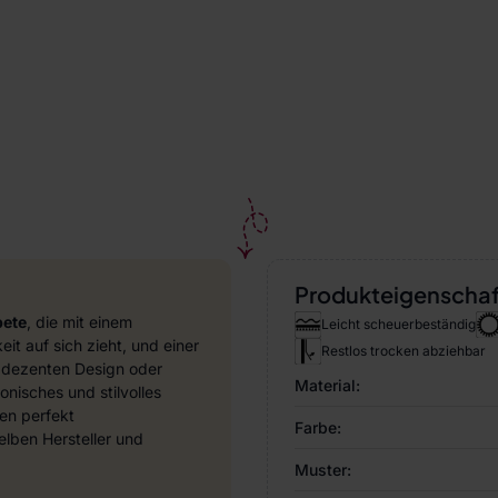
Produkteigenscha
pete
, die mit einem
Leicht scheuerbeständig
it auf sich zieht, und einer
Restlos trocken abziehbar
 dezenten Design oder
Material:
nisches und stilvolles
en perfekt
Farbe:
ben Hersteller und
Muster: