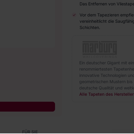
Das Entfernen von Vliestape
Vor dem Tapezieren empfieh
vereinheitlicht die Saugfä
Schichten.
Ein deutscher Gigant mit ein
renommiertesten Tapetenhers
innovative Technologien und
geometrischen Mustern bis 
deutsche Qualität und weltk
Alle Tapeten des Herstelle
FÜR SIE