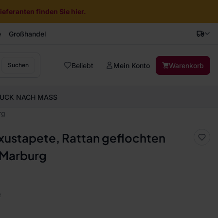
eferanten finden Sie hier.
e
Großhandel
Beliebt
Mein Konto
Warenkorb
Suchen
UCK NACH MASS
rg
ustapete, Rattan geflochten
 Marburg
2