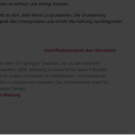
ten ist einfach und erfolgt trocken.
lt es sich, jede Wand zu grundieren. Die Grundierung
higkeit des Untergrundes und erhöht die Haftung nachfolgender
Identifikationsdaten des Herstellers
er über 170-jährigen Tradition, der zu den weltweit
tellern zählt. Marburg ist bekannt für seine Präzision,
 ein breites Sortiment an Kollektionen – von modernen
hin zu klassischen Dekoren. Das Unternehmen steht für
lasse Design.
rs Marburg