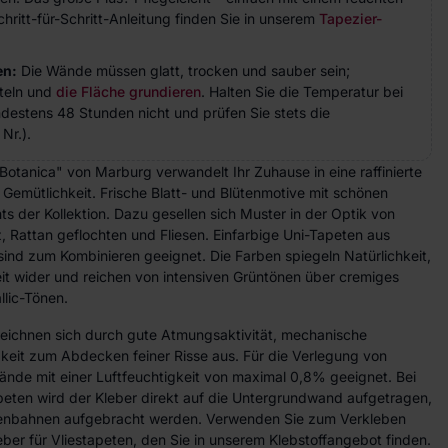
hritt-für-Schritt-Anleitung finden Sie in unserem
Tapezier-
en:
Die Wände müssen glatt, trocken und sauber sein;
teln und
die Fläche grundieren
. Halten Sie die Temperatur bei
indestens 48 Stunden nicht und prüfen Sie stets die
Nr.).
"Botanica" von Marburg verwandelt Ihr Zuhause in eine raffinierte
Gemütlichkeit. Frische Blatt- und Blütenmotive mit schönen
ts der Kollektion. Dazu gesellen sich Muster in der Optik von
 Rattan geflochten und Fliesen. Einfarbige Uni-Tapeten aus
ind zum Kombinieren geeignet. Die Farben spiegeln Natürlichkeit,
eit wider und reichen von intensiven Grüntönen über cremiges
llic-Tönen.
zeichnen sich durch gute Atmungsaktivität, mechanische
gkeit zum Abdecken feiner Risse aus. Für die Verlegung von
ände mit einer Luftfeuchtigkeit von maximal 0,8% geeignet. Bei
peten wird der Kleber direkt auf die Untergrundwand aufgetragen,
etenbahnen aufgebracht werden. Verwenden Sie zum Verkleben
eber für Vliestapeten, den Sie in unserem Klebstoffangebot finden.