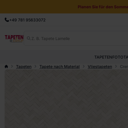
Planen Sie für den Sommer
+49 781 95633072
TAPETEN
FOTOT
Tapeten
Tapete nach Material
Vliestapeten
Cre