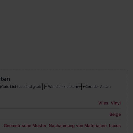
ften
Gute Lichtbeständigkeit
Wand einkleistern
Gerader Ansatz
Vlies
,
Vinyl
Beige
Geometrische Muster
,
Nachahmung von Materialien
,
Luxus