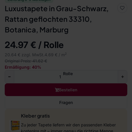
Luxustapete in Grau-Schwarz,
Rattan geflochten 33310,
Botanica, Marburg
24.97 € / Rolle
2
20.64 € zzgl. MwSt.
4.69 € / m
Original Preis: 41.62 €
Ermäßigung: 40%
Rolle
Bestellen
Fragen
Kleber gratis
Zu jeder Tapete liefern wir den passenden Kleber
kostenlos mit – immer genau die richtige Menge.