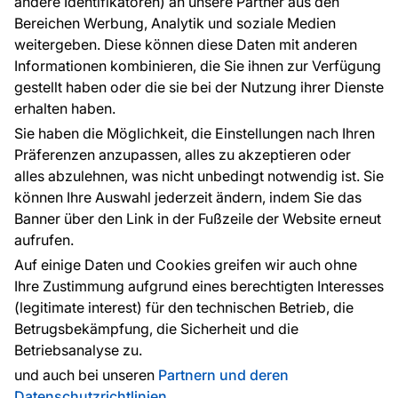
andere Identifikatoren) an unsere Partner aus den
FAQ
Bereichen Werbung, Analytik und soziale Medien
weitergeben. Diese können diese Daten mit anderen
Informationen kombinieren, die Sie ihnen zur Verfügung
Kontakt
gestellt haben oder die sie bei der Nutzung ihrer Dienste
Haben Sie Fragen? Wir helfen Ihnen gerne weiter
erhalten haben.
und beraten Sie persönlich.
Sie haben die Möglichkeit, die Einstellungen nach Ihren
+49 781 95633072
Präferenzen anzupassen, alles zu akzeptieren oder
alles abzulehnen, was nicht unbedingt notwendig ist. Sie
service@tapeteneshop.de
können Ihre Auswahl jederzeit ändern, indem Sie das
Banner über den Link in der Fußzeile der Website erneut
aufrufen.
Zahlungsarten:
Auf einige Daten und Cookies greifen wir auch ohne
Die Zahlungen werden geleistet von:
Ihre Zustimmung aufgrund eines berechtigten Interesses
(legitimate interest) für den technischen Betrieb, die
Betrugsbekämpfung, die Sicherheit und die
Betriebsanalyse zu.
Schutz personenbezogener Daten
Cookies
und auch bei unseren
Partnern und deren
Datenschutzrichtlinien