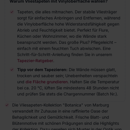
Warum Vliestapeten mit Vinyloberfläche wählen?
Tapeten, die alles mitmachen. Der stabile Vliesträger
sorgt für einfaches Anbringen und Entfernen, während
die Vinyloberfläche hohe Widerstandsfähigkeit gegen
Abrieb und Feuchtigkeit bietet. Perfekt für Flure,
Küchen oder Wohnzimmer, wo die Wände stark
beansprucht werden. Das große Plus? Pflegeleicht –
einfach mit einem feuchten Tuch abwischen. Eine
Schritt-für-Schritt-Anleitung finden Sie in unserem
Tapezier-Ratgeber
.
Tipp vor dem Tapezieren:
Die Wände müssen glatt,
trocken und sauber sein; Unebenheiten verspachteln
und
die Fläche grundieren
. Halten Sie die Temperatur
bei ca. 20 °C, lüften Sie mindestens 48 Stunden nicht
und prüfen Sie stets die Chargennummer (Batch Nr.).
Die Vliesapeten-Kollektion "Botanica" von Marburg
verwandelt Ihr Zuhause in eine raffinierte Oase der
Behaglichkeit und Gemütlichkeit. Frische Blatt- und
Blütenmotive mit schönen Prägungen sind die Highlights
der Kollektion. Dazu gesellen sich Muster in der Optik von