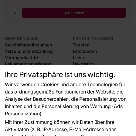
Bestellen
ÜBER DEN KAUF
PRODUKTANGEBOT
Geschäftsbedingungen
Tapeten
Versand und Bezahlung
Fototapeten
Vertragsrücktritt
Leiste
Reklamationsverfahren
Dekoration
Rücksendung von Waren
Selbstklebende Folien
Ihre Privatsphäre ist uns wichtig.
CE-Zertifizierung
Zubehör
Großhandel
Tapetenmuster
Wir verwenden Cookies und andere Technologien für
Raumvisualisierung
das ordnungsgemäße Funktionieren der Website, die
Analyse der Besucherzahlen, die Personalisierung von
FÜR SIE
ÜBER DAS UNTERNEHMEN
Inhalten und die Personalisierung von Werbung (Ads
Blog
Über uns
Personalization).
Referenzen
Mit Ihrer Zustimmung können wir Daten über Ihre
EU-Projekte
Aktivitäten (z. B. IP-Adresse, E-Mail-Adresse oder
Ratschläge und Tipps