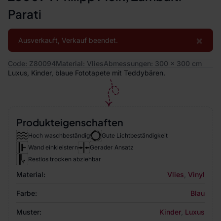
Parati
×
Ausverkauft, Verkauf beendet.
Code: Z80094
Material: Vlies
Abmessungen: 300 x 300 cm
Luxus, Kinder, blaue Fototapete mit Teddybären.
Produkteigenschaften
Hoch waschbeständig
Gute Lichtbeständigkeit
Wand einkleistern
Gerader Ansatz
Restlos trocken abziehbar
Material:
Vlies
,
Vinyl
Farbe:
Blau
Muster:
Kinder
,
Luxus