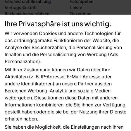
Versand und Bezahlung
Fototapeten
Vertragsrücktritt
Leiste
Reklamationsverfahren
Dekoration
Rücksendung von Waren
Selbstklebende Folien
Ihre Privatsphäre ist uns wichtig.
CE-Zertifizierung
Zubehör
Großhandel
Tapetenmuster
Wir verwenden Cookies und andere Technologien für
Raumvisualisierung
das ordnungsgemäße Funktionieren der Website, die
Analyse der Besucherzahlen, die Personalisierung von
FÜR SIE
ÜBER DAS UNTERNEHMEN
Inhalten und die Personalisierung von Werbung (Ads
Blog
Über uns
Personalization).
Referenzen
Mit Ihrer Zustimmung können wir Daten über Ihre
EU-Projekte
Aktivitäten (z. B. IP-Adresse, E-Mail-Adresse oder
Ratschläge und Tipps
andere Identifikatoren) an unsere Partner aus den
FAQ
Bereichen Werbung, Analytik und soziale Medien
weitergeben. Diese können diese Daten mit anderen
Informationen kombinieren, die Sie ihnen zur Verfügung
Kontakt
gestellt haben oder die sie bei der Nutzung ihrer Dienste
Haben Sie Fragen? Wir helfen Ihnen gerne weiter
erhalten haben.
und beraten Sie persönlich.
Sie haben die Möglichkeit, die Einstellungen nach Ihren