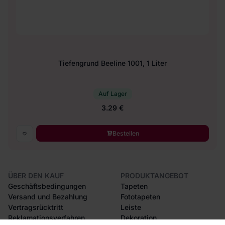
Tiefengrund Beeline 1001, 1 Liter
Auf Lager
3.29 €
Bestellen
ÜBER DEN KAUF
PRODUKTANGEBOT
Geschäftsbedingungen
Tapeten
Versand und Bezahlung
Fototapeten
Vertragsrücktritt
Leiste
Reklamationsverfahren
Dekoration