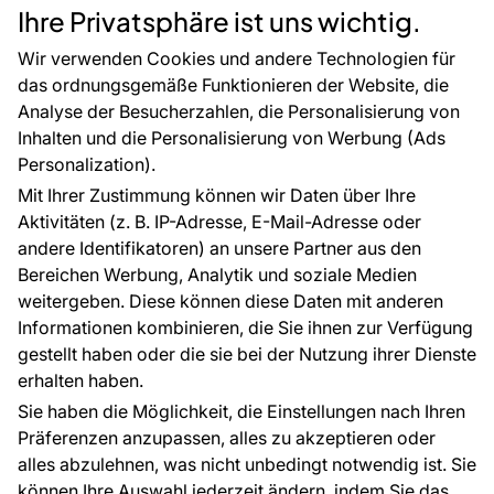
Rücksendung von Waren
Selbstklebende Folien
Ihre Privatsphäre ist uns wichtig.
CE-Zertifizierung
Zubehör
Großhandel
Tapetenmuster
Wir verwenden Cookies und andere Technologien für
Raumvisualisierung
das ordnungsgemäße Funktionieren der Website, die
Analyse der Besucherzahlen, die Personalisierung von
FÜR SIE
ÜBER DAS UNTERNEHMEN
Inhalten und die Personalisierung von Werbung (Ads
Blog
Über uns
Personalization).
Referenzen
Mit Ihrer Zustimmung können wir Daten über Ihre
EU-Projekte
Aktivitäten (z. B. IP-Adresse, E-Mail-Adresse oder
Ratschläge und Tipps
andere Identifikatoren) an unsere Partner aus den
FAQ
Bereichen Werbung, Analytik und soziale Medien
weitergeben. Diese können diese Daten mit anderen
Informationen kombinieren, die Sie ihnen zur Verfügung
Kontakt
gestellt haben oder die sie bei der Nutzung ihrer Dienste
Haben Sie Fragen? Wir helfen Ihnen gerne weiter
erhalten haben.
und beraten Sie persönlich.
Sie haben die Möglichkeit, die Einstellungen nach Ihren
+49 781 95633072
Präferenzen anzupassen, alles zu akzeptieren oder
alles abzulehnen, was nicht unbedingt notwendig ist. Sie
service@tapeteneshop.de
können Ihre Auswahl jederzeit ändern, indem Sie das