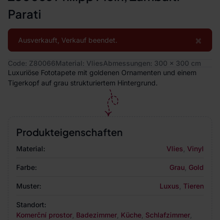
Parati
×
Ausverkauft, Verkauf beendet.
Code: Z80066
Material: Vlies
Abmessungen: 300 x 300 cm
Luxuriöse Fototapete mit goldenen Ornamenten und einem
Tigerkopf auf grau strukturiertem Hintergrund.
Produkteigenschaften
Material:
Vlies
,
Vinyl
Farbe:
Grau
,
Gold
Muster:
Luxus
,
Tieren
Standort:
Komerční prostor
,
Badezimmer
,
Küche
,
Schlafzimmer
,