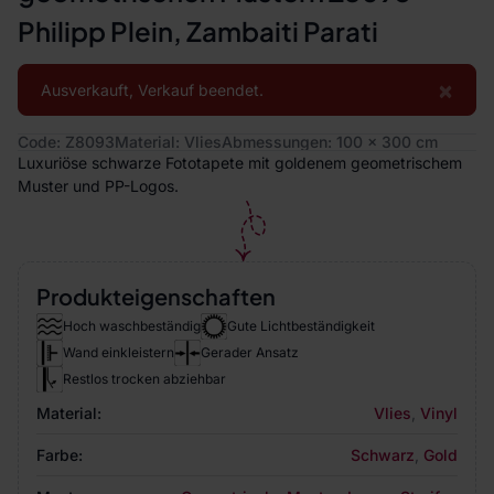
Philipp Plein, Zambaiti Parati
×
Ausverkauft, Verkauf beendet.
Code: Z8093
Material: Vlies
Abmessungen: 100 x 300 cm
Luxuriöse schwarze Fototapete mit goldenem geometrischem
Muster und PP-Logos.
Produkteigenschaften
Hoch waschbeständig
Gute Lichtbeständigkeit
Wand einkleistern
Gerader Ansatz
Restlos trocken abziehbar
Material:
Vlies
,
Vinyl
Farbe:
Schwarz
,
Gold