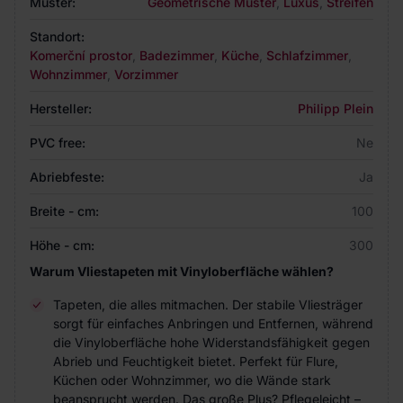
Muster:
Geometrische Muster
,
Luxus
,
Streifen
Standort:
Komerční prostor
,
Badezimmer
,
Küche
,
Schlafzimmer
,
Wohnzimmer
,
Vorzimmer
Hersteller:
Philipp Plein
PVC free:
Ne
Abriebfeste:
Ja
Breite - cm:
100
Höhe - cm:
300
Warum Vliestapeten mit Vinyloberfläche wählen?
Tapeten, die alles mitmachen. Der stabile Vliesträger
sorgt für einfaches Anbringen und Entfernen, während
die Vinyloberfläche hohe Widerstandsfähigkeit gegen
Abrieb und Feuchtigkeit bietet. Perfekt für Flure,
Küchen oder Wohnzimmer, wo die Wände stark
beansprucht werden. Das große Plus? Pflegeleicht –