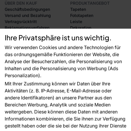
ÜBER DEN KAUF
PRODUKTANGEBOT
Geschäftsbedingungen
Tapeten
Versand und Bezahlung
Fototapeten
Vertragsrücktritt
Leiste
Reklamationsverfahren
Dekoration
Rücksendung von Waren
Selbstklebende Folien
Ihre Privatsphäre ist uns wichtig.
CE-Zertifizierung
Zubehör
Großhandel
Tapetenmuster
Wir verwenden Cookies und andere Technologien für
Raumvisualisierung
das ordnungsgemäße Funktionieren der Website, die
Analyse der Besucherzahlen, die Personalisierung von
FÜR SIE
ÜBER DAS UNTERNEHMEN
Inhalten und die Personalisierung von Werbung (Ads
Blog
Über uns
Personalization).
Referenzen
Mit Ihrer Zustimmung können wir Daten über Ihre
EU-Projekte
Aktivitäten (z. B. IP-Adresse, E-Mail-Adresse oder
Ratschläge und Tipps
andere Identifikatoren) an unsere Partner aus den
FAQ
Bereichen Werbung, Analytik und soziale Medien
weitergeben. Diese können diese Daten mit anderen
Informationen kombinieren, die Sie ihnen zur Verfügung
Kontakt
gestellt haben oder die sie bei der Nutzung ihrer Dienste