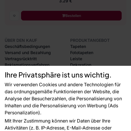
3.29 €
Bestellen
ÜBER DEN KAUF
PRODUKTANGEBOT
Geschäftsbedingungen
Tapeten
Versand und Bezahlung
Fototapeten
Vertragsrücktritt
Leiste
Reklamationsverfahren
Dekoration
Rücksendung von Waren
Selbstklebende Folien
Ihre Privatsphäre ist uns wichtig.
CE-Zertifizierung
Zubehör
Großhandel
Tapetenmuster
Wir verwenden Cookies und andere Technologien für
Raumvisualisierung
das ordnungsgemäße Funktionieren der Website, die
Analyse der Besucherzahlen, die Personalisierung von
FÜR SIE
ÜBER DAS UNTERNEHMEN
Inhalten und die Personalisierung von Werbung (Ads
Blog
Über uns
Personalization).
Referenzen
Mit Ihrer Zustimmung können wir Daten über Ihre
EU-Projekte
Aktivitäten (z. B. IP-Adresse, E-Mail-Adresse oder
Ratschläge und Tipps