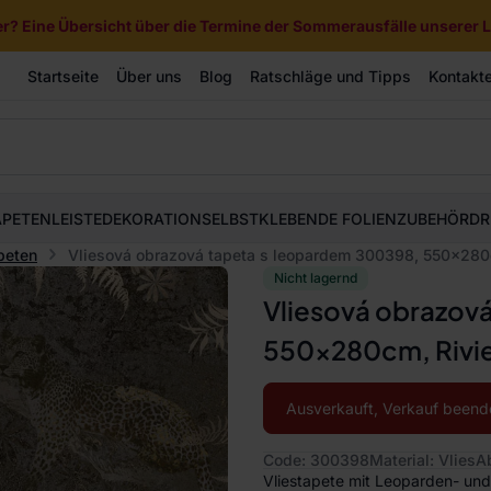
? Eine Übersicht über die Termine der Sommerausfälle unserer Li
Startseite
Über uns
Blog
Ratschläge und Tipps
Kontakt
APETEN
LEISTE
DEKORATION
SELBSTKLEBENDE FOLIEN
ZUBEHÖR
DR
peten
Vliesová obrazová tapeta s leopardem 300398, 550x280c
Nicht lagernd
Vliesová obrazov
550x280cm, Rivie
Ausverkauft, Verkauf beend
Code: 300398
Material: Vlies
A
Vliestapete mit Leoparden- und 