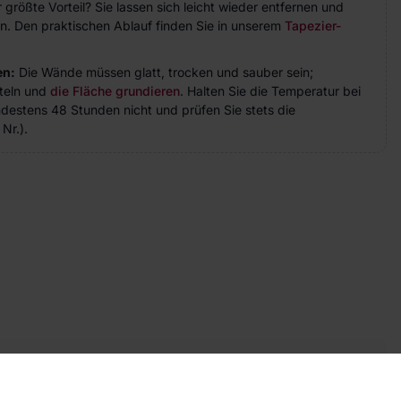
größte Vorteil? Sie lassen sich leicht wieder entfernen und
n. Den praktischen Ablauf finden Sie in unserem
Tapezier-
en:
Die Wände müssen glatt, trocken und sauber sein;
teln und
die Fläche grundieren
. Halten Sie die Temperatur bei
indestens 48 Stunden nicht und prüfen Sie stets die
Nr.).
takt
ie Fragen? Wir helfen Ihnen gerne weiter und