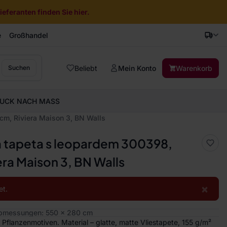
eferanten finden Sie hier.
e
Großhandel
Beliebt
Mein Konto
Warenkorb
Suchen
UCK NACH MASS
m, Riviera Maison 3, BN Walls
á tapeta s leopardem 300398,
ra Maison 3, BN Walls
×
et.
bmessungen: 550 x 280 cm
Pflanzenmotiven. Material – glatte, matte Vliestapete, 155 g/m²