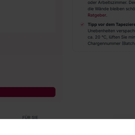
oder Arbeitszimmer. Der 
die Wände bleiben schö
Ratgeber
.
Tipp vor dem Tapezier
Unebenheiten verspach
ca. 20 °C, lüften Sie m
Chargennummer (Batch 
FÜR SIE
Blog
Kon
Referenzen
Haben S