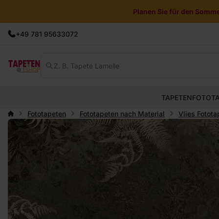
Planen Sie für den Sommer
+49 781 95633072
TAPETEN
FOTOT
Fototapeten
Fototapeten nach Material
Vlies Fotota