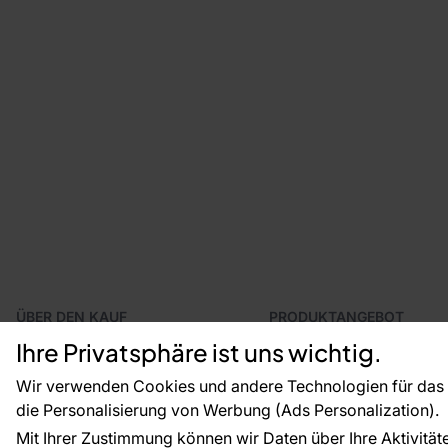
ÜBER DEN KAUF
PRODUKTANGEBOT
Geschäftsbedingungen
Tapeten
Ihre Privatsphäre ist uns wichtig.
Versand und Bezahlung
Fototapeten
Vertragsrücktritt
Leiste
Wir verwenden Cookies und andere Technologien für das o
Reklamationsverfahren
Dekoration
die Personalisierung von Werbung (Ads Personalization).
Rücksendung von Waren
Selbstklebende Folien
Mit Ihrer Zustimmung können wir Daten über Ihre Aktivität
CE-Zertifizierung
Zubehör