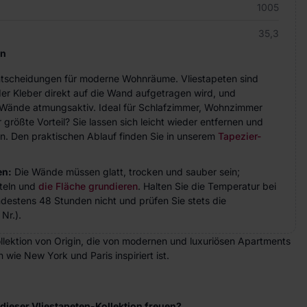
1005
35,3
en
Entscheidungen für moderne Wohnräume. Vliestapeten sind
der Kleber direkt auf die Wand aufgetragen wird, und
ie Wände atmungsaktiv. Ideal für Schlafzimmer, Wohnzimmer
größte Vorteil? Sie lassen sich leicht wieder entfernen und
n. Den praktischen Ablauf finden Sie in unserem
Tapezier-
en:
Die Wände müssen glatt, trocken und sauber sein;
teln und
die Fläche grundieren
. Halten Sie die Temperatur bei
indestens 48 Stunden nicht und prüfen Sie stets die
Nr.).
ollektion von Origin, die von modernen und luxuriösen Apartments
wie New York und Paris inspiriert ist.
dieser Vliestapeten-Kollektion freuen?