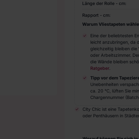
Länge der Rolle - cm:
Rapport - cm:
Warum Vliestapeten wähl
Eine der beliebtesten 
leicht anzubringen, da 
gleichzeitig bleiben d
oder Arbeitszimmer. Der 
die Wände bleiben schö
Ratgeber
.
Tipp vor dem Tapezier
Unebenheiten verspach
ca. 20 °C, lüften Sie m
Chargennummer (Batch 
City Chic ist eine Tapetenk
oder Penthäusern in Städten 
Worauf können Sie sich in 