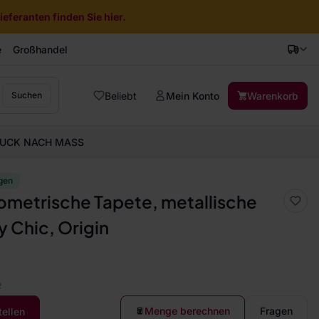
eferanten finden Sie hier.
e
Großhandel
Beliebt
Mein Konto
Warenkorb
Suchen
UCK NACH MASS
gen
metrische Tapete, metallische
y Chic, Origin
2
Menge berechnen
Fragen
tellen