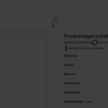
Produkteigenscha
Waschbeständig
Gute Li
Restlos trocken abziehbar
Material:
Farbe:
Muster:
Kollektion:
Hersteller:
Rollenbreite - cm: