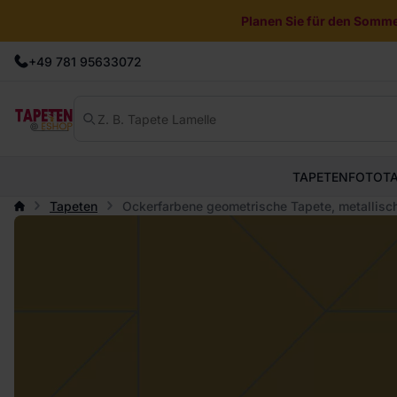
Planen Sie für den Sommer
+49 781 95633072
TAPETEN
FOTOT
Tapeten
Ockerfarbene geometrische Tapete, metallisch