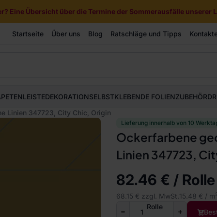
? Eine Übersicht über die Termine der Sommerausfälle unserer Li
Startseite
Über uns
Blog
Ratschläge und Tipps
Kontakt
APETEN
LEISTE
DEKORATION
SELBSTKLEBENDE FOLIEN
ZUBEHÖR
DR
e Linien 347723, City Chic, Origin
Lieferung innerhalb von 10 Werkta
Ockerfarbene geo
Linien 347723, Cit
82.46 € / Rolle
68.15 € zzgl. MwSt.
15.48 € / m
Rolle
Bes