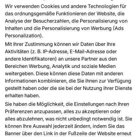
Großhandel
Tapetenmuster
Wir verwenden Cookies und andere Technologien für
Raumvisualisierung
das ordnungsgemäße Funktionieren der Website, die
Analyse der Besucherzahlen, die Personalisierung von
FÜR SIE
ÜBER DAS UNTERNEHMEN
Inhalten und die Personalisierung von Werbung (Ads
Blog
Über uns
Personalization).
Referenzen
Mit Ihrer Zustimmung können wir Daten über Ihre
EU-Projekte
Aktivitäten (z. B. IP-Adresse, E-Mail-Adresse oder
Ratschläge und Tipps
andere Identifikatoren) an unsere Partner aus den
FAQ
Bereichen Werbung, Analytik und soziale Medien
weitergeben. Diese können diese Daten mit anderen
Informationen kombinieren, die Sie ihnen zur Verfügung
Kontakt
gestellt haben oder die sie bei der Nutzung ihrer Dienste
Haben Sie Fragen? Wir helfen Ihnen gerne weiter
erhalten haben.
und beraten Sie persönlich.
Sie haben die Möglichkeit, die Einstellungen nach Ihren
+49 781 95633072
Präferenzen anzupassen, alles zu akzeptieren oder
alles abzulehnen, was nicht unbedingt notwendig ist. Sie
service@tapeteneshop.de
können Ihre Auswahl jederzeit ändern, indem Sie das
Banner über den Link in der Fußzeile der Website erneut