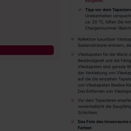
Ratgeber
.
Tipp vor dem Tapezier
Unebenheiten verspach
ca. 20 °C, lüften Sie m
Chargennummer (Batch 
Kollektion luxuriöser Vlies
Seidenstickerei erinnern, d
Vliestapeten für die Wand 
Beständigkeit und die Fähi
Vliestapeten sind gerade W
der Verklebung von Vliesta
auf die die einzelnen Tap
von Vliestapeten Beeline Kl
Das Entfernen von Vliestape
Vor dem Tapezieren empfieh
vereinheitlicht die Saugfä
Schichten.
Das Foto des Innenraums d
Farben