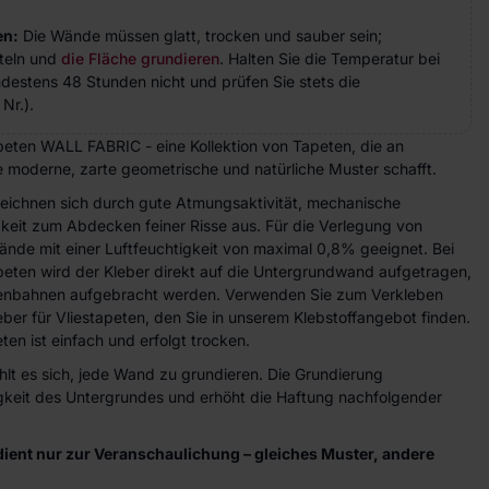
en:
Die Wände müssen glatt, trocken und sauber sein;
teln und
die Fläche grundieren
. Halten Sie die Temperatur bei
indestens 48 Stunden nicht und prüfen Sie stets die
Nr.).
tapeten WALL FABRIC - eine Kollektion von Tapeten, die an
ie moderne, zarte geometrische und natürliche Muster schafft.
zeichnen sich durch gute Atmungsaktivität, mechanische
gkeit zum Abdecken feiner Risse aus. Für die Verlegung von
ände mit einer Luftfeuchtigkeit von maximal 0,8% geeignet. Bei
peten wird der Kleber direkt auf die Untergrundwand aufgetragen,
etenbahnen aufgebracht werden. Verwenden Sie zum Verkleben
eber für Vliestapeten, den Sie in unserem Klebstoffangebot finden.
ten ist einfach und erfolgt trocken.
lt es sich, jede Wand zu grundieren. Die Grundierung
higkeit des Untergrundes und erhöht die Haftung nachfolgender
ient nur zur Veranschaulichung – gleiches Muster, andere