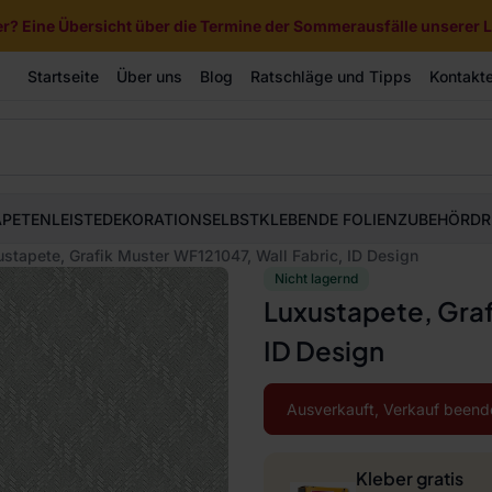
? Eine Übersicht über die Termine der Sommerausfälle unserer Li
Startseite
Über uns
Blog
Ratschläge und Tipps
Kontakt
APETEN
LEISTE
DEKORATION
SELBSTKLEBENDE FOLIEN
ZUBEHÖR
DR
stapete, Grafik Muster WF121047, Wall Fabric, ID Design
Nicht lagernd
Luxustapete, Graf
ID Design
Ausverkauft, Verkauf beend
Kleber gratis