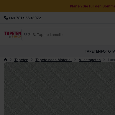
Planen Sie für den Sommer
+49 781 95633072
TAPETEN
FOTOT
Tapeten
Tapete nach Material
Vliestapeten
Luxu