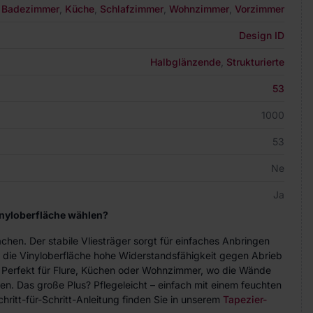
Badezimmer
,
Küche
,
Schlafzimmer
,
Wohnzimmer
,
Vorzimmer
Design ID
Halbglänzende
,
Strukturierte
53
1000
53
Ne
Ja
inyloberfläche wählen?
achen. Der stabile Vliesträger sorgt für einfaches Anbringen
 die Vinyloberfläche hohe Widerstandsfähigkeit gegen Abrieb
. Perfekt für Flure, Küchen oder Wohnzimmer, wo die Wände
n. Das große Plus? Pflegeleicht – einfach mit einem feuchten
hritt-für-Schritt-Anleitung finden Sie in unserem
Tapezier-