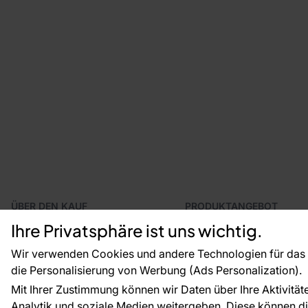
ÜBER DEN KAUF
PRODUKTANGEBOT
Geschäftsbedingungen
Tapeten
Ihre Privatsphäre ist uns wichtig.
Versand und Bezahlung
Fototapeten
Vertragsrücktritt
Leiste
Wir verwenden Cookies und andere Technologien für das o
Reklamationsverfahren
Dekoration
die Personalisierung von Werbung (Ads Personalization).
Rücksendung von Waren
Selbstklebende Folien
Mit Ihrer Zustimmung können wir Daten über Ihre Aktivität
CE-Zertifizierung
Zubehör
Analytik und soziale Medien weitergeben. Diese können die
Großhandel
Tapetenmuster