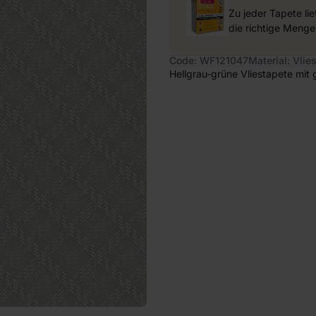
Zu jeder Tapete li
die richtige Menge
Code: WF121047
Material: Vlie
Hellgrau-grüne Vliestapete mit