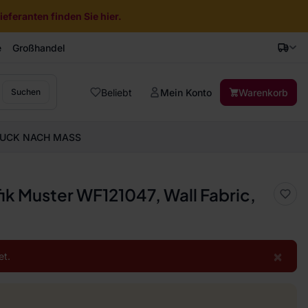
eferanten finden Sie hier.
e
Großhandel
Beliebt
Mein Konto
Warenkorb
Suchen
UCK NACH MASS
ik Muster WF121047, Wall Fabric,
×
et.