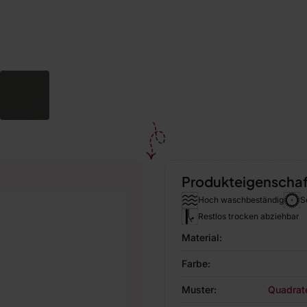
Produkteigenscha
Hoch waschbeständig
S
Restlos trocken abziehbar
Material:
Farbe:
Muster:
Quadrat