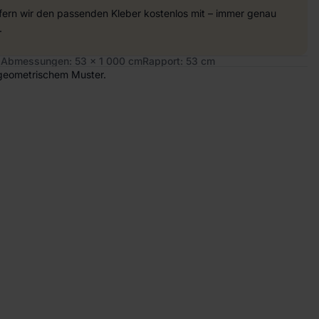
efern wir den passenden Kleber kostenlos mit – immer genau
.
s
Abmessungen: 53 x 1 000 cm
Rapport: 53 cm
 geometrischem Muster.