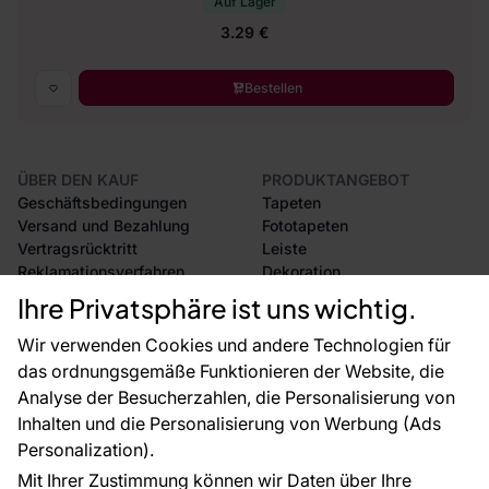
Auf Lager
3.29 €
Bestellen
ÜBER DEN KAUF
PRODUKTANGEBOT
Geschäftsbedingungen
Tapeten
Versand und Bezahlung
Fototapeten
Vertragsrücktritt
Leiste
Reklamationsverfahren
Dekoration
Rücksendung von Waren
Selbstklebende Folien
Ihre Privatsphäre ist uns wichtig.
CE-Zertifizierung
Zubehör
Großhandel
Tapetenmuster
Wir verwenden Cookies und andere Technologien für
Raumvisualisierung
das ordnungsgemäße Funktionieren der Website, die
Analyse der Besucherzahlen, die Personalisierung von
FÜR SIE
ÜBER DAS UNTERNEHMEN
Inhalten und die Personalisierung von Werbung (Ads
Blog
Über uns
Personalization).
Referenzen
Mit Ihrer Zustimmung können wir Daten über Ihre