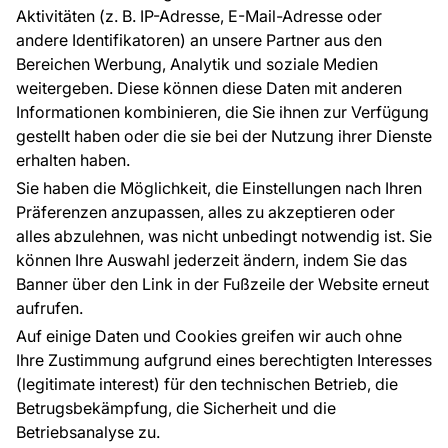
EU-Projekte
Aktivitäten (z. B. IP-Adresse, E-Mail-Adresse oder
Ratschläge und Tipps
andere Identifikatoren) an unsere Partner aus den
FAQ
Bereichen Werbung, Analytik und soziale Medien
weitergeben. Diese können diese Daten mit anderen
Informationen kombinieren, die Sie ihnen zur Verfügung
Kontakt
gestellt haben oder die sie bei der Nutzung ihrer Dienste
Haben Sie Fragen? Wir helfen Ihnen gerne weiter
erhalten haben.
und beraten Sie persönlich.
Sie haben die Möglichkeit, die Einstellungen nach Ihren
+49 781 95633072
Präferenzen anzupassen, alles zu akzeptieren oder
alles abzulehnen, was nicht unbedingt notwendig ist. Sie
service@tapeteneshop.de
können Ihre Auswahl jederzeit ändern, indem Sie das
Banner über den Link in der Fußzeile der Website erneut
aufrufen.
Zahlungsarten:
Auf einige Daten und Cookies greifen wir auch ohne
Die Zahlungen werden geleistet von:
Ihre Zustimmung aufgrund eines berechtigten Interesses
(legitimate interest) für den technischen Betrieb, die
Betrugsbekämpfung, die Sicherheit und die
Betriebsanalyse zu.
Schutz personenbezogener Daten
Cookies