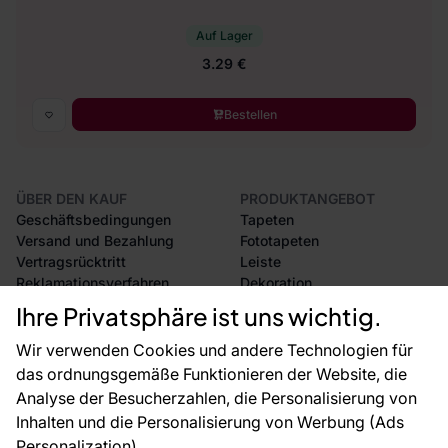
Auf Lager
3.29 €
Bestellen
ÜBER DEN KAUF
PRODUKTANGEBOT
Geschäftsbedingungen
Tapeten
Versand und Bezahlung
Fototapeten
Vertragsrücktritt
Leiste
Reklamationsverfahren
Dekoration
Rücksendung von Waren
Selbstklebende Folien
Ihre Privatsphäre ist uns wichtig.
CE-Zertifizierung
Zubehör
Großhandel
Tapetenmuster
Wir verwenden Cookies und andere Technologien für
Raumvisualisierung
das ordnungsgemäße Funktionieren der Website, die
Analyse der Besucherzahlen, die Personalisierung von
FÜR SIE
ÜBER DAS UNTERNEHMEN
Inhalten und die Personalisierung von Werbung (Ads
Blog
Über uns
Personalization).