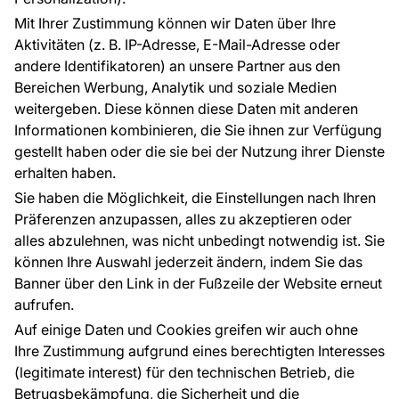
Referenzen
Mit Ihrer Zustimmung können wir Daten über Ihre
EU-Projekte
Aktivitäten (z. B. IP-Adresse, E-Mail-Adresse oder
Ratschläge und Tipps
andere Identifikatoren) an unsere Partner aus den
FAQ
Bereichen Werbung, Analytik und soziale Medien
weitergeben. Diese können diese Daten mit anderen
Informationen kombinieren, die Sie ihnen zur Verfügung
Kontakt
gestellt haben oder die sie bei der Nutzung ihrer Dienste
Haben Sie Fragen? Wir helfen Ihnen gerne weiter
erhalten haben.
und beraten Sie persönlich.
Sie haben die Möglichkeit, die Einstellungen nach Ihren
+49 781 95633072
Präferenzen anzupassen, alles zu akzeptieren oder
alles abzulehnen, was nicht unbedingt notwendig ist. Sie
service@tapeteneshop.de
können Ihre Auswahl jederzeit ändern, indem Sie das
Banner über den Link in der Fußzeile der Website erneut
aufrufen.
Zahlungsarten:
Auf einige Daten und Cookies greifen wir auch ohne
Die Zahlungen werden geleistet von:
Ihre Zustimmung aufgrund eines berechtigten Interesses
(legitimate interest) für den technischen Betrieb, die
Betrugsbekämpfung, die Sicherheit und die