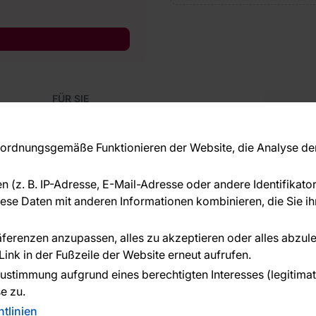
FÜR SIE
Blog
Kon
Referenzen
Haben S
EU-Projekte
rdnungsgemäße Funktionieren der Website, die Analyse der 
beraten
Ratschläge und Tipps
+49 
FAQ
en (z. B. IP-Adresse, E-Mail-Adresse oder andere Identifikat
serv
se Daten mit anderen Informationen kombinieren, die Sie ihn
ÜBER DAS UNTERNEHMEN
Über uns
räferenzen anzupassen, alles zu akzeptieren oder alles abzul
ink in der Fußzeile der Website erneut aufrufen.
n geleistet von:
ustimmung aufgrund eines berechtigten Interesses (legitimate 
e zu.
tlinien