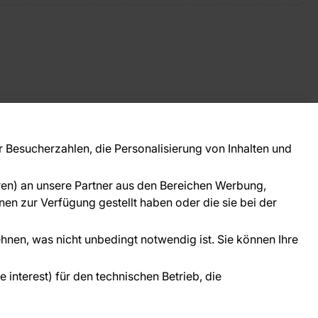
takt
ie Fragen? Wir helfen Ihnen gerne weiter und
Besucherzahlen, die Personalisierung von Inhalten und
 Sie persönlich.
781 95633072
oren) an unsere Partner aus den Bereichen Werbung,
ice@tapeteneshop.de
en zur Verfügung gestellt haben oder die sie bei der
ehnen, was nicht unbedingt notwendig ist. Sie können Ihre
interest) für den technischen Betrieb, die