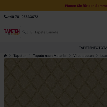
Planen Sie für den Sommer
+49 781 95633072
TAPETEN
FOTOT
Tapeten
Tapete nach Material
Vliestapeten
Luxu