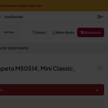
eferanten finden Sie hier.
e
Großhandel
Beliebt
Mein Konto
Warenkorb
Suchen
UCK NACH MASS
apeta M50514, Mini Classic,
×
et.