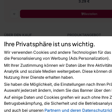
3.29 €
Bestellen
ÜBER DEN KAUF
PRODUKTANGEBOT
Geschäftsbedingungen
Tapeten
Ihre Privatsphäre ist uns wichtig.
Versand und Bezahlung
Fototapeten
Vertragsrücktritt
Leiste
Wir verwenden Cookies und andere Technologien für das o
Reklamationsverfahren
Dekoration
die Personalisierung von Werbung (Ads Personalization).
Rücksendung von Waren
Selbstklebende Folien
Mit Ihrer Zustimmung können wir Daten über Ihre Aktivität
CE-Zertifizierung
Zubehör
Analytik und soziale Medien weitergeben. Diese können die
Großhandel
Tapetenmuster
Raumvisualisierung
Nutzung ihrer Dienste erhalten haben.
Sie haben die Möglichkeit, die Einstellungen nach Ihren P
Auswahl jederzeit ändern, indem Sie das Banner über den L
Zahlungsarten:
Die Zahlungen werde
Auf einige Daten und Cookies greifen wir auch ohne Ihre Z
Betrugsbekämpfung, die Sicherheit und die Betriebsanalys
und auch bei unseren
Partnern und deren Datenschutzrich