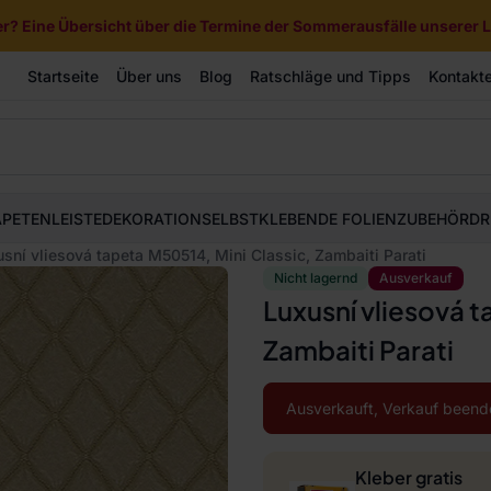
? Eine Übersicht über die Termine der Sommerausfälle unserer Li
Startseite
Über uns
Blog
Ratschläge und Tipps
Kontakt
APETEN
LEISTE
DEKORATION
SELBSTKLEBENDE FOLIEN
ZUBEHÖR
DR
sní vliesová tapeta M50514, Mini Classic, Zambaiti Parati
Nicht lagernd
Ausverkauf
Luxusní vliesová t
Zambaiti Parati
Ausverkauft, Verkauf beend
Kleber gratis