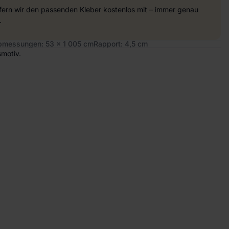
efern wir den passenden Kleber kostenlos mit – immer genau
.
bmessungen: 53 x 1 005 cm
Rapport: 4,5 cm
smotiv.