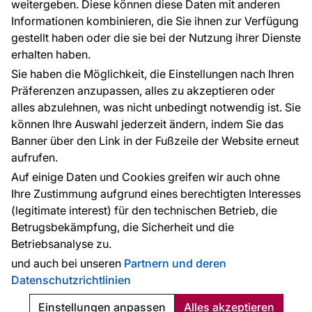
weitergeben. Diese können diese Daten mit anderen
Informationen kombinieren, die Sie ihnen zur Verfügung
Kontakt
gestellt haben oder die sie bei der Nutzung ihrer Dienste
Haben Sie Fragen? Wir helfen Ihnen gerne weiter
erhalten haben.
und beraten Sie persönlich.
Sie haben die Möglichkeit, die Einstellungen nach Ihren
+49 781 95633072
Präferenzen anzupassen, alles zu akzeptieren oder
alles abzulehnen, was nicht unbedingt notwendig ist. Sie
service@tapeteneshop.de
können Ihre Auswahl jederzeit ändern, indem Sie das
Banner über den Link in der Fußzeile der Website erneut
aufrufen.
Zahlungsarten:
Auf einige Daten und Cookies greifen wir auch ohne
Die Zahlungen werden geleistet von:
Ihre Zustimmung aufgrund eines berechtigten Interesses
(legitimate interest) für den technischen Betrieb, die
Betrugsbekämpfung, die Sicherheit und die
Betriebsanalyse zu.
Schutz personenbezogener Daten
Cookies
und auch bei unseren
Partnern und deren
Datenschutzrichtlinien
© 2010 - 2026
Tapeteneshop
. Alle Rechte vorbehalten.
Created:
Reklalink s.r.o.
Einstellungen anpassen
Alles akzeptieren