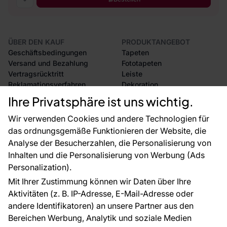
ÜBER DEN KAUF
PRODUKTANGEBOT
Geschäftsbedingungen
Tapeten
Versand und Bezahlung
Fototapeten
Vertragsrücktritt
Leiste
Reklamationsverfahren
Dekoration
Rücksendung von Waren
Selbstklebende Folien
Ihre Privatsphäre ist uns wichtig.
CE-Zertifizierung
Zubehör
Großhandel
Tapetenmuster
Wir verwenden Cookies und andere Technologien für
Raumvisualisierung
das ordnungsgemäße Funktionieren der Website, die
Analyse der Besucherzahlen, die Personalisierung von
FÜR SIE
ÜBER DAS UNTERNEHMEN
Inhalten und die Personalisierung von Werbung (Ads
Blog
Über uns
Personalization).
Referenzen
Mit Ihrer Zustimmung können wir Daten über Ihre
EU-Projekte
Aktivitäten (z. B. IP-Adresse, E-Mail-Adresse oder
Ratschläge und Tipps
andere Identifikatoren) an unsere Partner aus den
FAQ
Bereichen Werbung, Analytik und soziale Medien