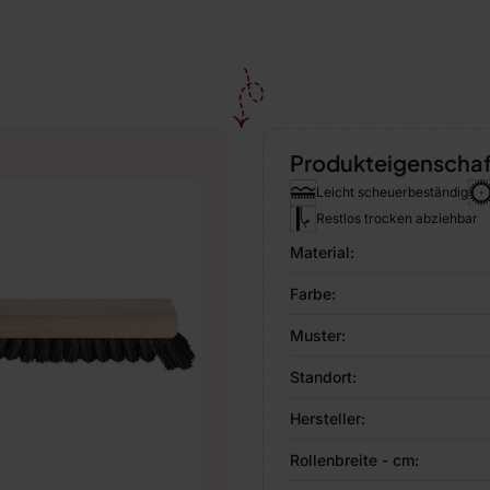
Produkteigenscha
Leicht scheuerbeständig
Restlos trocken abziehbar
Material:
Farbe:
Muster:
Standort:
Hersteller:
Rollenbreite - cm: