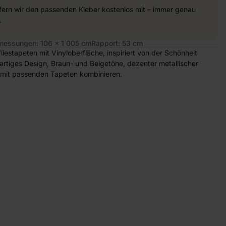
efern wir den passenden Kleber kostenlos mit – immer genau
.
essungen: 106 x 1 005 cm
Rapport: 53 cm
liestapeten mit Vinyloberfläche, inspiriert von der Schönheit
iefartiges Design, Braun- und Beigetöne, dezenter metallischer
t mit passenden Tapeten kombinieren.