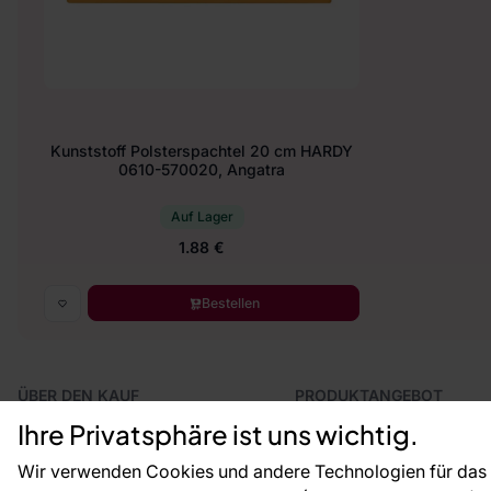
Kunststoff Polsterspachtel 20 cm HARDY
0610-570020, Angatra
Auf Lager
1.88 €
Bestellen
ÜBER DEN KAUF
PRODUKTANGEBOT
Geschäftsbedingungen
Tapeten
Ihre Privatsphäre ist uns wichtig.
Versand und Bezahlung
Fototapeten
Vertragsrücktritt
Leiste
Wir verwenden Cookies und andere Technologien für das o
Reklamationsverfahren
Dekoration