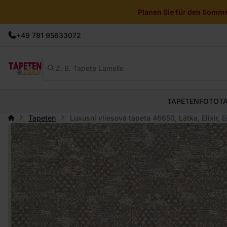
Planen Sie für den Sommer
+49 781 95633072
TAPETEN
FOTOT
Tapeten
Luxusní vliesová tapeta 46650, Látka, Elixir, E