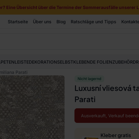
? Eine Übersicht über die Termine der Sommerausfälle unserer Li
Startseite
Über uns
Blog
Ratschläge und Tipps
Kontakt
APETEN
LEISTE
DEKORATION
SELBSTKLEBENDE FOLIEN
ZUBEHÖR
DR
miliana Parati
Nicht lagernd
Luxusní vliesová t
Parati
Ausverkauft, Verkauf beend
Kleber gratis