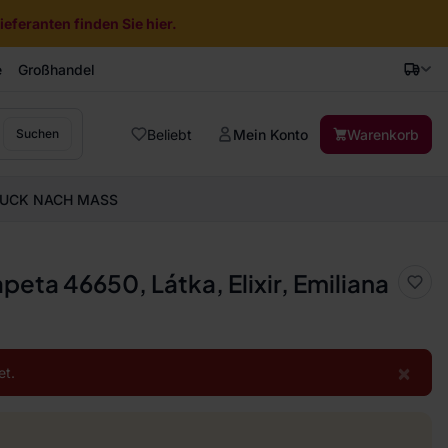
eferanten finden Sie hier.
e
Großhandel
Beliebt
Mein Konto
Warenkorb
Suchen
UCK NACH MASS
apeta 46650, Látka, Elixir, Emiliana
×
et.