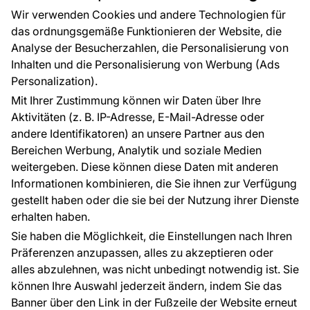
Großhandel
Tapetenmuster
Wir verwenden Cookies und andere Technologien für
Raumvisualisierung
das ordnungsgemäße Funktionieren der Website, die
Analyse der Besucherzahlen, die Personalisierung von
FÜR SIE
ÜBER DAS UNTERNEHMEN
Inhalten und die Personalisierung von Werbung (Ads
Blog
Über uns
Personalization).
Referenzen
Mit Ihrer Zustimmung können wir Daten über Ihre
EU-Projekte
Aktivitäten (z. B. IP-Adresse, E-Mail-Adresse oder
Ratschläge und Tipps
andere Identifikatoren) an unsere Partner aus den
FAQ
Bereichen Werbung, Analytik und soziale Medien
weitergeben. Diese können diese Daten mit anderen
Informationen kombinieren, die Sie ihnen zur Verfügung
Kontakt
gestellt haben oder die sie bei der Nutzung ihrer Dienste
Haben Sie Fragen? Wir helfen Ihnen gerne weiter
erhalten haben.
und beraten Sie persönlich.
Sie haben die Möglichkeit, die Einstellungen nach Ihren
+49 781 95633072
Präferenzen anzupassen, alles zu akzeptieren oder
alles abzulehnen, was nicht unbedingt notwendig ist. Sie
service@tapeteneshop.de
können Ihre Auswahl jederzeit ändern, indem Sie das
Banner über den Link in der Fußzeile der Website erneut