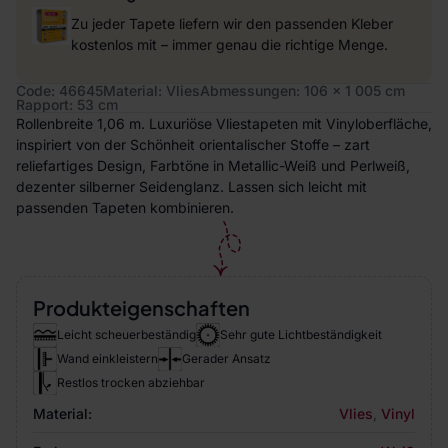
Zu jeder Tapete liefern wir den passenden Kleber
kostenlos mit – immer genau die richtige Menge.
Code: 46645
Material: Vlies
Abmessungen: 106 x 1 005 cm
Rapport: 53 cm
Rollenbreite 1,06 m. Luxuriöse Vliestapeten mit Vinyloberfläche,
inspiriert von der Schönheit orientalischer Stoffe – zart
reliefartiges Design, Farbtöne in Metallic-Weiß und Perlweiß,
dezenter silberner Seidenglanz. Lassen sich leicht mit
passenden Tapeten kombinieren.
Produkteigenschaften
Leicht scheuerbeständig
Sehr gute Lichtbeständigkeit
Wand einkleistern
Gerader Ansatz
Restlos trocken abziehbar
Material:
Vlies
,
Vinyl