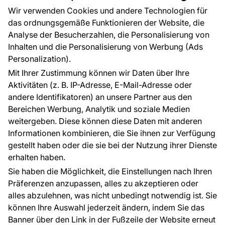
Großhandel
Tapetenmuster
Wir verwenden Cookies und andere Technologien für
Raumvisualisierung
das ordnungsgemäße Funktionieren der Website, die
Analyse der Besucherzahlen, die Personalisierung von
FÜR SIE
ÜBER DAS UNTERNEHMEN
Inhalten und die Personalisierung von Werbung (Ads
Blog
Über uns
Personalization).
Referenzen
Mit Ihrer Zustimmung können wir Daten über Ihre
EU-Projekte
Aktivitäten (z. B. IP-Adresse, E-Mail-Adresse oder
Ratschläge und Tipps
andere Identifikatoren) an unsere Partner aus den
FAQ
Bereichen Werbung, Analytik und soziale Medien
weitergeben. Diese können diese Daten mit anderen
Informationen kombinieren, die Sie ihnen zur Verfügung
Kontakt
gestellt haben oder die sie bei der Nutzung ihrer Dienste
Haben Sie Fragen? Wir helfen Ihnen gerne weiter
erhalten haben.
und beraten Sie persönlich.
Sie haben die Möglichkeit, die Einstellungen nach Ihren
+49 781 95633072
Präferenzen anzupassen, alles zu akzeptieren oder
alles abzulehnen, was nicht unbedingt notwendig ist. Sie
service@tapeteneshop.de
können Ihre Auswahl jederzeit ändern, indem Sie das
Banner über den Link in der Fußzeile der Website erneut