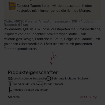
Zu jeder Tapete liefern wir den passenden Kleber
kostenlos mit – immer genau die richtige Menge.
Code: 46630
Material: Vlies
Abmessungen: 106 x 1 005 cm
Rapport: 64 cm
Rollenbreite 1,06 m. Luxuriöse Vliestapeten mit Vinyloberfläche,
inspiriert von der Schönheit brokatartiger Stoffe – zart
reliefartiges Design, Farbtöne in Braun, Beige und Graublau mit
goldenen Glitzerpartikeln. Lässt sich leicht mit passenden
Tapeten kombinieren.
Produkteigenschaften
Leicht scheuerbeständig
Sehr gute Lichtbeständigkeit
Wand einkleistern
Gerader Ansatz
Restlos trocken abziehbar
Material:
Vlies
,
Vinyl