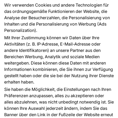
Großhandel
Tapetenmuster
Wir verwenden Cookies und andere Technologien für
Raumvisualisierung
das ordnungsgemäße Funktionieren der Website, die
Analyse der Besucherzahlen, die Personalisierung von
FÜR SIE
ÜBER DAS UNTERNEHMEN
Inhalten und die Personalisierung von Werbung (Ads
Blog
Über uns
Personalization).
Referenzen
Mit Ihrer Zustimmung können wir Daten über Ihre
EU-Projekte
Aktivitäten (z. B. IP-Adresse, E-Mail-Adresse oder
Ratschläge und Tipps
andere Identifikatoren) an unsere Partner aus den
FAQ
Bereichen Werbung, Analytik und soziale Medien
weitergeben. Diese können diese Daten mit anderen
Informationen kombinieren, die Sie ihnen zur Verfügung
Kontakt
gestellt haben oder die sie bei der Nutzung ihrer Dienste
Haben Sie Fragen? Wir helfen Ihnen gerne weiter
erhalten haben.
und beraten Sie persönlich.
Sie haben die Möglichkeit, die Einstellungen nach Ihren
+49 781 95633072
Präferenzen anzupassen, alles zu akzeptieren oder
alles abzulehnen, was nicht unbedingt notwendig ist. Sie
service@tapeteneshop.de
können Ihre Auswahl jederzeit ändern, indem Sie das
Banner über den Link in der Fußzeile der Website erneut