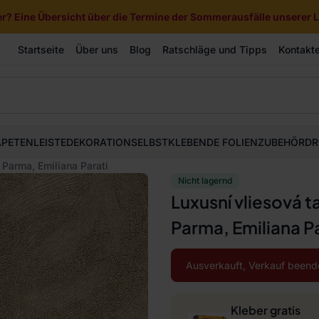
? Eine Übersicht über die Termine der Sommerausfälle unserer Li
Startseite
Über uns
Blog
Ratschläge und Tipps
Kontakt
APETEN
LEISTE
DEKORATION
SELBSTKLEBENDE FOLIEN
ZUBEHÖR
DR
 Parma, Emiliana Parati
Nicht lagernd
Luxusní vliesová 
Parma, Emiliana Pa
Ausverkauft, Verkauf beend
Kleber gratis