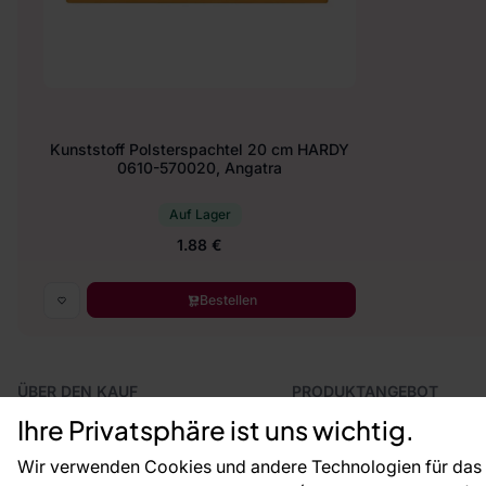
Kunststoff Polsterspachtel 20 cm HARDY
0610-570020, Angatra
Auf Lager
1.88 €
Bestellen
ÜBER DEN KAUF
PRODUKTANGEBOT
Geschäftsbedingungen
Tapeten
Ihre Privatsphäre ist uns wichtig.
Versand und Bezahlung
Fototapeten
Vertragsrücktritt
Leiste
Wir verwenden Cookies und andere Technologien für das o
Reklamationsverfahren
Dekoration