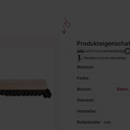
Produkteigenscha
Leicht scheuerbeständig
Restlos trocken abziehbar
Material:
Farbe:
Muster:
Beton,
Standort:
Hersteller:
Rollenbreite - cm: