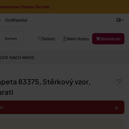
eferanten finden Sie hier.
e
Großhandel
Beliebt
Mein Konto
Warenkorb
Suchen
UCK NACH MASS
tapeta 83375, Stěrkový vzor,
rati
×
et.