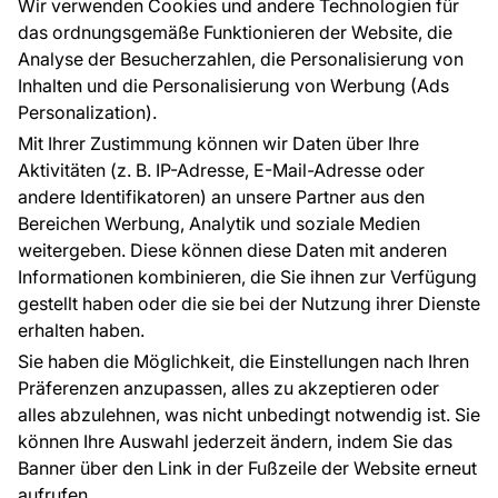
Großhandel
Tapetenmuster
Wir verwenden Cookies und andere Technologien für
Raumvisualisierung
das ordnungsgemäße Funktionieren der Website, die
Analyse der Besucherzahlen, die Personalisierung von
FÜR SIE
ÜBER DAS UNTERNEHMEN
Inhalten und die Personalisierung von Werbung (Ads
Blog
Über uns
Personalization).
Referenzen
Mit Ihrer Zustimmung können wir Daten über Ihre
EU-Projekte
Aktivitäten (z. B. IP-Adresse, E-Mail-Adresse oder
Ratschläge und Tipps
andere Identifikatoren) an unsere Partner aus den
FAQ
Bereichen Werbung, Analytik und soziale Medien
weitergeben. Diese können diese Daten mit anderen
Informationen kombinieren, die Sie ihnen zur Verfügung
Kontakt
gestellt haben oder die sie bei der Nutzung ihrer Dienste
Haben Sie Fragen? Wir helfen Ihnen gerne weiter
erhalten haben.
und beraten Sie persönlich.
Sie haben die Möglichkeit, die Einstellungen nach Ihren
+49 781 95633072
Präferenzen anzupassen, alles zu akzeptieren oder
alles abzulehnen, was nicht unbedingt notwendig ist. Sie
service@tapeteneshop.de
können Ihre Auswahl jederzeit ändern, indem Sie das
Banner über den Link in der Fußzeile der Website erneut
aufrufen.