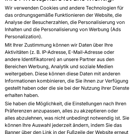
CE-Zertifizierung
Zubehör
Großhandel
Tapetenmuster
Wir verwenden Cookies und andere Technologien für
Raumvisualisierung
das ordnungsgemäße Funktionieren der Website, die
Analyse der Besucherzahlen, die Personalisierung von
FÜR SIE
ÜBER DAS UNTERNEHMEN
Inhalten und die Personalisierung von Werbung (Ads
Blog
Über uns
Personalization).
Referenzen
Mit Ihrer Zustimmung können wir Daten über Ihre
EU-Projekte
Aktivitäten (z. B. IP-Adresse, E-Mail-Adresse oder
Ratschläge und Tipps
andere Identifikatoren) an unsere Partner aus den
FAQ
Bereichen Werbung, Analytik und soziale Medien
weitergeben. Diese können diese Daten mit anderen
Informationen kombinieren, die Sie ihnen zur Verfügung
Kontakt
gestellt haben oder die sie bei der Nutzung ihrer Dienste
Haben Sie Fragen? Wir helfen Ihnen gerne weiter
erhalten haben.
und beraten Sie persönlich.
Sie haben die Möglichkeit, die Einstellungen nach Ihren
+49 781 95633072
Präferenzen anzupassen, alles zu akzeptieren oder
alles abzulehnen, was nicht unbedingt notwendig ist. Sie
service@tapeteneshop.de
können Ihre Auswahl jederzeit ändern, indem Sie das
Banner über den Link in der Fußzeile der Website erneut