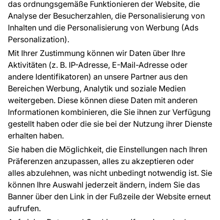
Raumvisualisierung
das ordnungsgemäße Funktionieren der Website, die
Analyse der Besucherzahlen, die Personalisierung von
FÜR SIE
ÜBER DAS UNTERNEHMEN
Inhalten und die Personalisierung von Werbung (Ads
Blog
Über uns
Personalization).
Referenzen
Mit Ihrer Zustimmung können wir Daten über Ihre
EU-Projekte
Aktivitäten (z. B. IP-Adresse, E-Mail-Adresse oder
Ratschläge und Tipps
andere Identifikatoren) an unsere Partner aus den
FAQ
Bereichen Werbung, Analytik und soziale Medien
weitergeben. Diese können diese Daten mit anderen
Informationen kombinieren, die Sie ihnen zur Verfügung
Kontakt
gestellt haben oder die sie bei der Nutzung ihrer Dienste
Haben Sie Fragen? Wir helfen Ihnen gerne weiter
erhalten haben.
und beraten Sie persönlich.
Sie haben die Möglichkeit, die Einstellungen nach Ihren
+49 781 95633072
Präferenzen anzupassen, alles zu akzeptieren oder
alles abzulehnen, was nicht unbedingt notwendig ist. Sie
service@tapeteneshop.de
können Ihre Auswahl jederzeit ändern, indem Sie das
Banner über den Link in der Fußzeile der Website erneut
aufrufen.
Zahlungsarten: