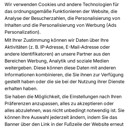
Großhandel
Tapetenmuster
Wir verwenden Cookies und andere Technologien für
Raumvisualisierung
das ordnungsgemäße Funktionieren der Website, die
Analyse der Besucherzahlen, die Personalisierung von
FÜR SIE
ÜBER DAS UNTERNEHMEN
Inhalten und die Personalisierung von Werbung (Ads
Blog
Über uns
Personalization).
Referenzen
Mit Ihrer Zustimmung können wir Daten über Ihre
EU-Projekte
Aktivitäten (z. B. IP-Adresse, E-Mail-Adresse oder
Ratschläge und Tipps
andere Identifikatoren) an unsere Partner aus den
FAQ
Bereichen Werbung, Analytik und soziale Medien
weitergeben. Diese können diese Daten mit anderen
Informationen kombinieren, die Sie ihnen zur Verfügung
Kontakt
gestellt haben oder die sie bei der Nutzung ihrer Dienste
Haben Sie Fragen? Wir helfen Ihnen gerne weiter
erhalten haben.
und beraten Sie persönlich.
Sie haben die Möglichkeit, die Einstellungen nach Ihren
+49 781 95633072
Präferenzen anzupassen, alles zu akzeptieren oder
alles abzulehnen, was nicht unbedingt notwendig ist. Sie
service@tapeteneshop.de
können Ihre Auswahl jederzeit ändern, indem Sie das
Banner über den Link in der Fußzeile der Website erneut