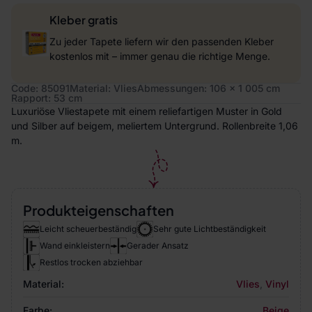
Kleber gratis
Zu jeder Tapete liefern wir den passenden Kleber
kostenlos mit – immer genau die richtige Menge.
Code: 85091
Material: Vlies
Abmessungen: 106 x 1 005 cm
Rapport: 53 cm
Luxuriöse Vliestapete mit einem reliefartigen Muster in Gold
und Silber auf beigem, meliertem Untergrund. Rollenbreite 1,06
m.
Produkteigenschaften
Leicht scheuerbeständig
Sehr gute Lichtbeständigkeit
Wand einkleistern
Gerader Ansatz
Restlos trocken abziehbar
Material:
Vlies
,
Vinyl
Farbe:
Beige