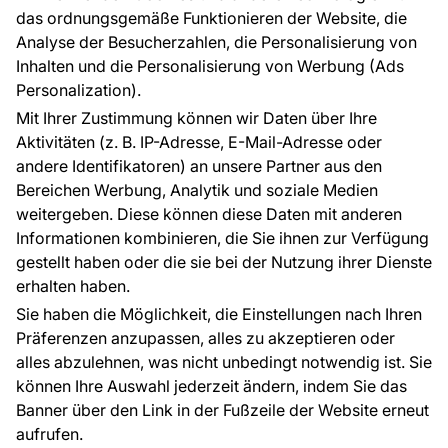
Raumvisualisierung
das ordnungsgemäße Funktionieren der Website, die
Analyse der Besucherzahlen, die Personalisierung von
FÜR SIE
ÜBER DAS UNTERNEHMEN
Inhalten und die Personalisierung von Werbung (Ads
Blog
Über uns
Personalization).
Referenzen
Mit Ihrer Zustimmung können wir Daten über Ihre
EU-Projekte
Aktivitäten (z. B. IP-Adresse, E-Mail-Adresse oder
Ratschläge und Tipps
andere Identifikatoren) an unsere Partner aus den
FAQ
Bereichen Werbung, Analytik und soziale Medien
weitergeben. Diese können diese Daten mit anderen
Informationen kombinieren, die Sie ihnen zur Verfügung
Kontakt
gestellt haben oder die sie bei der Nutzung ihrer Dienste
Haben Sie Fragen? Wir helfen Ihnen gerne weiter
erhalten haben.
und beraten Sie persönlich.
Sie haben die Möglichkeit, die Einstellungen nach Ihren
+49 781 95633072
Präferenzen anzupassen, alles zu akzeptieren oder
alles abzulehnen, was nicht unbedingt notwendig ist. Sie
service@tapeteneshop.de
können Ihre Auswahl jederzeit ändern, indem Sie das
Banner über den Link in der Fußzeile der Website erneut
aufrufen.
Zahlungsarten: