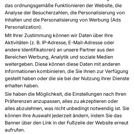
Raumvisualisierung
das ordnungsgemäße Funktionieren der Website, die
Analyse der Besucherzahlen, die Personalisierung von
FÜR SIE
ÜBER DAS UNTERNEHMEN
Inhalten und die Personalisierung von Werbung (Ads
Blog
Über uns
Personalization).
Referenzen
Mit Ihrer Zustimmung können wir Daten über Ihre
EU-Projekte
Aktivitäten (z. B. IP-Adresse, E-Mail-Adresse oder
Ratschläge und Tipps
andere Identifikatoren) an unsere Partner aus den
FAQ
Bereichen Werbung, Analytik und soziale Medien
weitergeben. Diese können diese Daten mit anderen
Informationen kombinieren, die Sie ihnen zur Verfügung
Kontakt
gestellt haben oder die sie bei der Nutzung ihrer Dienste
Haben Sie Fragen? Wir helfen Ihnen gerne weiter
erhalten haben.
und beraten Sie persönlich.
Sie haben die Möglichkeit, die Einstellungen nach Ihren
+49 781 95633072
Präferenzen anzupassen, alles zu akzeptieren oder
alles abzulehnen, was nicht unbedingt notwendig ist. Sie
service@tapeteneshop.de
können Ihre Auswahl jederzeit ändern, indem Sie das
Banner über den Link in der Fußzeile der Website erneut
aufrufen.
Zahlungsarten: