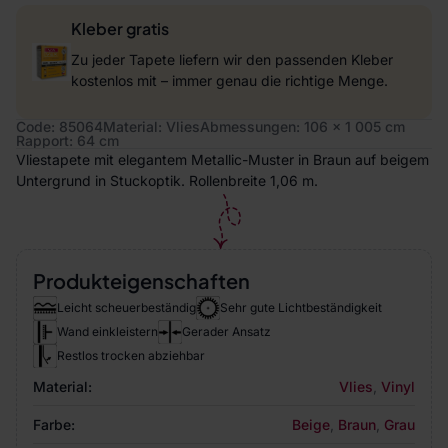
Kleber gratis
Zu jeder Tapete liefern wir den passenden Kleber
kostenlos mit – immer genau die richtige Menge.
Code: 85064
Material: Vlies
Abmessungen: 106 x 1 005 cm
Rapport: 64 cm
Vliestapete mit elegantem Metallic-Muster in Braun auf beigem
Untergrund in Stuckoptik. Rollenbreite 1,06 m.
Produkteigenschaften
Leicht scheuerbeständig
Sehr gute Lichtbeständigkeit
Wand einkleistern
Gerader Ansatz
Restlos trocken abziehbar
Material:
Vlies
,
Vinyl
Farbe:
Beige
,
Braun
,
Grau