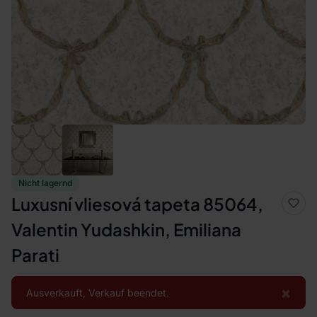
Nicht lagernd
Luxusní vliesová tapeta 85064,
Valentin Yudashkin, Emiliana
Parati
×
Ausverkauft, Verkauf beendet.