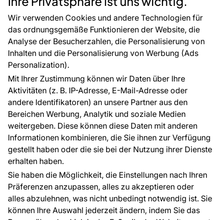
Ihre Privatsphäre ist uns wichtig.
CE-Zertifizierung
Zubehör
Großhandel
Tapetenmuster
Wir verwenden Cookies und andere Technologien für
Raumvisualisierung
das ordnungsgemäße Funktionieren der Website, die
Analyse der Besucherzahlen, die Personalisierung von
FÜR SIE
ÜBER DAS UNTERNEHMEN
Inhalten und die Personalisierung von Werbung (Ads
Blog
Über uns
Personalization).
Referenzen
Mit Ihrer Zustimmung können wir Daten über Ihre
EU-Projekte
Aktivitäten (z. B. IP-Adresse, E-Mail-Adresse oder
Ratschläge und Tipps
andere Identifikatoren) an unsere Partner aus den
FAQ
Bereichen Werbung, Analytik und soziale Medien
weitergeben. Diese können diese Daten mit anderen
Informationen kombinieren, die Sie ihnen zur Verfügung
Kontakt
gestellt haben oder die sie bei der Nutzung ihrer Dienste
Haben Sie Fragen? Wir helfen Ihnen gerne weiter
erhalten haben.
und beraten Sie persönlich.
Sie haben die Möglichkeit, die Einstellungen nach Ihren
+49 781 95633072
Präferenzen anzupassen, alles zu akzeptieren oder
alles abzulehnen, was nicht unbedingt notwendig ist. Sie
service@tapeteneshop.de
können Ihre Auswahl jederzeit ändern, indem Sie das