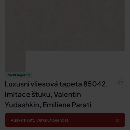
Nicht lagernd
Luxusní vliesová tapeta 85042,
Imitace štuku, Valentin
Yudashkin, Emiliana Parati
×
Ausverkauft, Verkauf beendet.