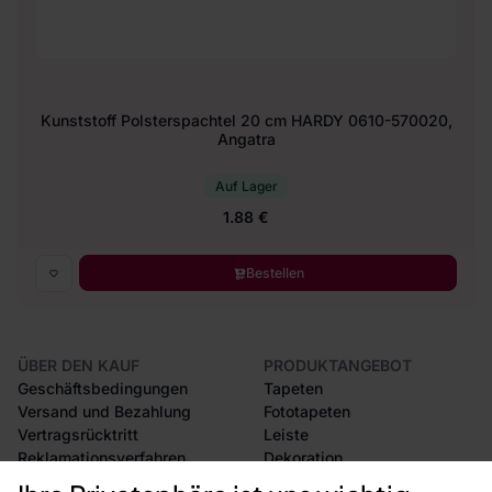
Kunststoff Polsterspachtel 20 cm HARDY 0610-570020,
Angatra
Auf Lager
1.88 €
Bestellen
ÜBER DEN KAUF
PRODUKTANGEBOT
Geschäftsbedingungen
Tapeten
Versand und Bezahlung
Fototapeten
Vertragsrücktritt
Leiste
Reklamationsverfahren
Dekoration
Rücksendung von Waren
Selbstklebende Folien