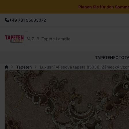
Planen Sie für den Sommer
+49 781 95633072
TAPETEN
FOTOT
Tapeten
Luxusní vliesová tapeta 85030, Zámecký vzor,