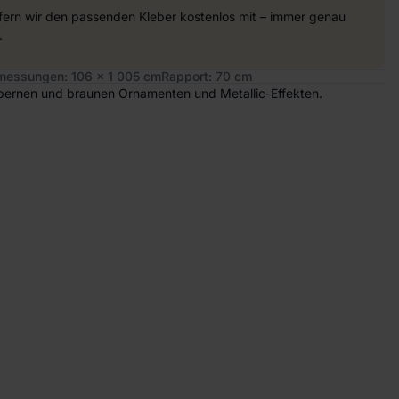
efern wir den passenden Kleber kostenlos mit – immer genau
.
essungen: 106 x 1 005 cm
Rapport: 70 cm
lbernen und braunen Ornamenten und Metallic-Effekten.