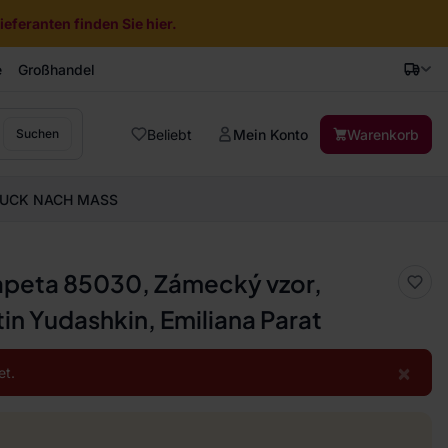
eferanten finden Sie hier.
e
Großhandel
Beliebt
Mein Konto
Warenkorb
Suchen
UCK NACH MASS
tapeta 85030, Zámecký vzor,
in Yudashkin, Emiliana Parat
×
et.