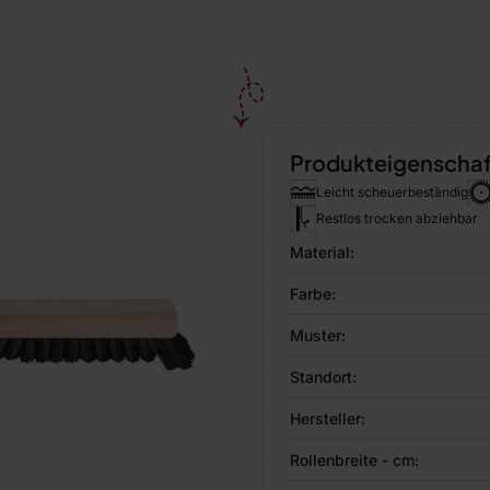
Produkteigenscha
Leicht scheuerbeständig
Restlos trocken abziehbar
Material:
Farbe:
Muster:
Standort:
Hersteller:
Rollenbreite - cm: