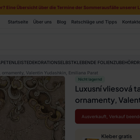
? Eine Übersicht über die Termine der Sommerausfälle unserer Li
Startseite
Über uns
Blog
Ratschläge und Tipps
Kontakt
APETEN
LEISTE
DEKORATION
SELBSTKLEBENDE FOLIEN
ZUBEHÖR
DR
 ornamenty, Valentin Yudashkin, Emiliana Parat
Nicht lagernd
Luxusní vliesová 
ornamenty, Valent
Ausverkauft, Verkauf beend
Kleber gratis