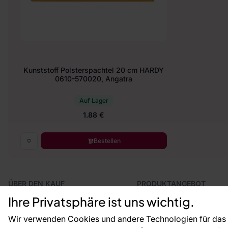
Kunststoff Polsterspachtel 20 cm HARDY
0610-570020, Angatra
Auf Lager
1.88 €
Bestellen
ÜBER DEN KAUF
PRODUKTANGEBOT
Geschäftsbedingungen
Tapeten
Ihre Privatsphäre ist uns wichtig.
Versand und Bezahlung
Fototapeten
Vertragsrücktritt
Leiste
Wir verwenden Cookies und andere Technologien für das o
Reklamationsverfahren
Dekoration