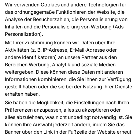
Großhandel
Tapetenmuster
Wir verwenden Cookies und andere Technologien für
Raumvisualisierung
das ordnungsgemäße Funktionieren der Website, die
Analyse der Besucherzahlen, die Personalisierung von
FÜR SIE
ÜBER DAS UNTERNEHMEN
Inhalten und die Personalisierung von Werbung (Ads
Blog
Über uns
Personalization).
Referenzen
Mit Ihrer Zustimmung können wir Daten über Ihre
EU-Projekte
Aktivitäten (z. B. IP-Adresse, E-Mail-Adresse oder
Ratschläge und Tipps
andere Identifikatoren) an unsere Partner aus den
FAQ
Bereichen Werbung, Analytik und soziale Medien
weitergeben. Diese können diese Daten mit anderen
Informationen kombinieren, die Sie ihnen zur Verfügung
Kontakt
gestellt haben oder die sie bei der Nutzung ihrer Dienste
Haben Sie Fragen? Wir helfen Ihnen gerne weiter
erhalten haben.
und beraten Sie persönlich.
Sie haben die Möglichkeit, die Einstellungen nach Ihren
+49 781 95633072
Präferenzen anzupassen, alles zu akzeptieren oder
alles abzulehnen, was nicht unbedingt notwendig ist. Sie
service@tapeteneshop.de
können Ihre Auswahl jederzeit ändern, indem Sie das
Banner über den Link in der Fußzeile der Website erneut