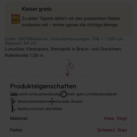
Kleber gratis
Zu jeder Tapete liefern wir den passenden Kleber
kostenlos mit – immer genau die richtige Menge.
Code: 85018
Material: Vlies
Abmessungen: 106 x 1 005 cm
Rapport: 64 cm
Luxuriöse Vliestapete, Steinoptik in Braun- und Grautönen.
Rollenbreite 1,06 m.
Produkteigenschaften
Leicht scheuerbeständig
Sehr gute Lichtbeständigkeit
Wand einkleistern
Gerader Ansatz
Restlos trocken abziehbar
Material:
Vlies
,
Vinyl
Farbe:
Schwarz
,
Grau