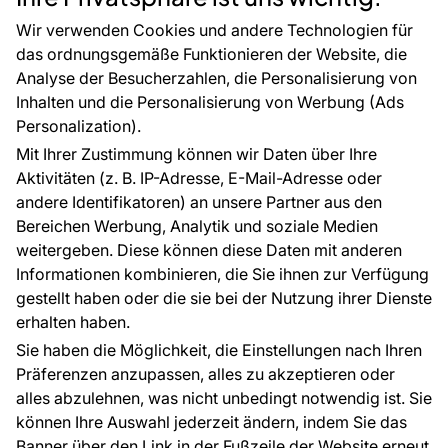
CE-Zertifizierung
Zubehör
Großhandel
Tapetenmuster
Wir verwenden Cookies und andere Technologien für
Raumvisualisierung
das ordnungsgemäße Funktionieren der Website, die
Analyse der Besucherzahlen, die Personalisierung von
FÜR SIE
ÜBER DAS UNTERNEHMEN
Inhalten und die Personalisierung von Werbung (Ads
Blog
Über uns
Personalization).
Referenzen
Mit Ihrer Zustimmung können wir Daten über Ihre
EU-Projekte
Aktivitäten (z. B. IP-Adresse, E-Mail-Adresse oder
Ratschläge und Tipps
andere Identifikatoren) an unsere Partner aus den
FAQ
Bereichen Werbung, Analytik und soziale Medien
weitergeben. Diese können diese Daten mit anderen
Informationen kombinieren, die Sie ihnen zur Verfügung
Kontakt
gestellt haben oder die sie bei der Nutzung ihrer Dienste
Haben Sie Fragen? Wir helfen Ihnen gerne weiter
erhalten haben.
und beraten Sie persönlich.
Sie haben die Möglichkeit, die Einstellungen nach Ihren
+49 781 95633072
Präferenzen anzupassen, alles zu akzeptieren oder
alles abzulehnen, was nicht unbedingt notwendig ist. Sie
service@tapeteneshop.de
können Ihre Auswahl jederzeit ändern, indem Sie das
Banner über den Link in der Fußzeile der Website erneut