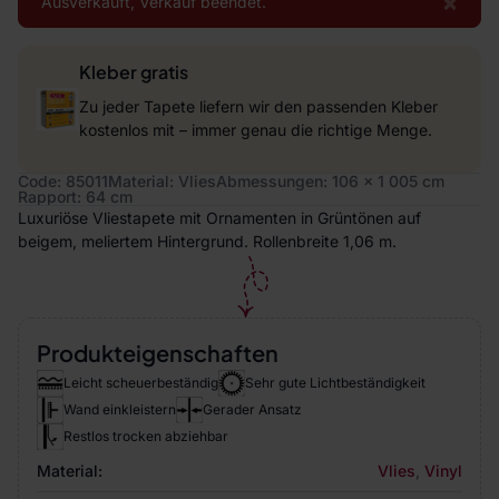
×
Ausverkauft, Verkauf beendet.
Kleber gratis
Zu jeder Tapete liefern wir den passenden Kleber
kostenlos mit – immer genau die richtige Menge.
Code: 85011
Material: Vlies
Abmessungen: 106 x 1 005 cm
Rapport: 64 cm
Luxuriöse Vliestapete mit Ornamenten in Grüntönen auf
beigem, meliertem Hintergrund. Rollenbreite 1,06 m.
Produkteigenschaften
Leicht scheuerbeständig
Sehr gute Lichtbeständigkeit
Wand einkleistern
Gerader Ansatz
Restlos trocken abziehbar
Material:
Vlies
,
Vinyl