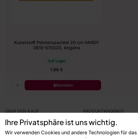
Kunststoff Polsterspachtel 20 cm HARDY
0610-570020, Angatra
Auf Lager
1.88 €
Bestellen
ÜBER DEN KAUF
PRODUKTANGEBOT
Geschäftsbedingungen
Tapeten
Ihre Privatsphäre ist uns wichtig.
Versand und Bezahlung
Fototapeten
Vertragsrücktritt
Leiste
Wir verwenden Cookies und andere Technologien für das o
Reklamationsverfahren
Dekoration