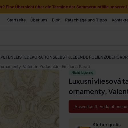
? Eine Übersicht über die Termine der Sommerausfälle unserer Li
Startseite
Über uns
Blog
Ratschläge und Tipps
Kontakt
APETEN
LEISTE
DEKORATION
SELBSTKLEBENDE FOLIEN
ZUBEHÖR
DR
ornamenty, Valentin Yudashkin, Emiliana Parati
Nicht lagernd
Luxusní vliesová 
ornamenty, Valent
Ausverkauft, Verkauf beend
Kleber gratis