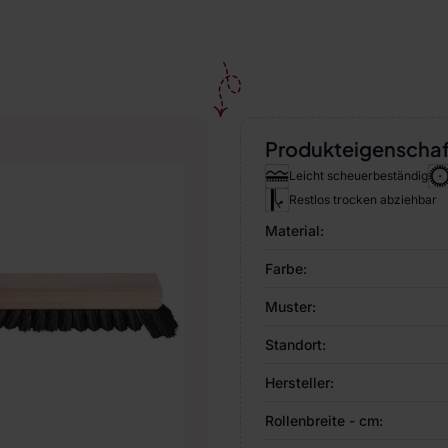
Produkteigenscha
Leicht scheuerbeständig
Restlos trocken abziehbar
Material:
Farbe:
Muster:
Standort:
Hersteller:
Rollenbreite - cm: