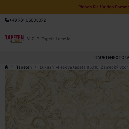
Planen Sie für den Sommer
+49 781 95633072
TAPETEN
FOTOT
Tapeten
Luxusní vliesová tapeta 85010, Zámecký vzor, 