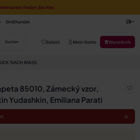
eferanten finden Sie hier.
e
Großhandel
Beliebt
Mein Konto
Warenkorb
Suchen
UCK NACH MASS
tapeta 85010, Zámecký vzor,
in Yudashkin, Emiliana Parati
×
et.