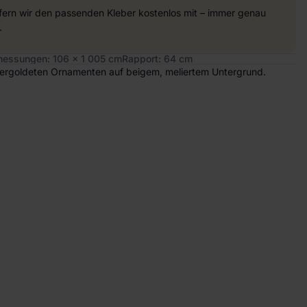
efern wir den passenden Kleber kostenlos mit – immer genau
.
essungen: 106 x 1 005 cm
Rapport: 64 cm
 vergoldeten Ornamenten auf beigem, meliertem Untergrund.