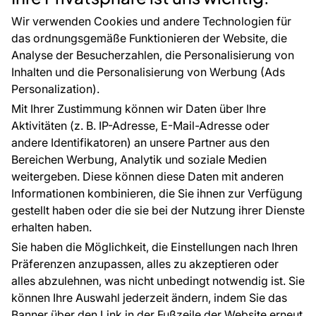
CE-Zertifizierung
Zubehör
Großhandel
Tapetenmuster
Wir verwenden Cookies und andere Technologien für
Raumvisualisierung
das ordnungsgemäße Funktionieren der Website, die
Analyse der Besucherzahlen, die Personalisierung von
FÜR SIE
ÜBER DAS UNTERNEHMEN
Inhalten und die Personalisierung von Werbung (Ads
Blog
Über uns
Personalization).
Referenzen
Mit Ihrer Zustimmung können wir Daten über Ihre
EU-Projekte
Aktivitäten (z. B. IP-Adresse, E-Mail-Adresse oder
Ratschläge und Tipps
andere Identifikatoren) an unsere Partner aus den
FAQ
Bereichen Werbung, Analytik und soziale Medien
weitergeben. Diese können diese Daten mit anderen
Informationen kombinieren, die Sie ihnen zur Verfügung
Kontakt
gestellt haben oder die sie bei der Nutzung ihrer Dienste
Haben Sie Fragen? Wir helfen Ihnen gerne weiter
erhalten haben.
und beraten Sie persönlich.
Sie haben die Möglichkeit, die Einstellungen nach Ihren
+49 781 95633072
Präferenzen anzupassen, alles zu akzeptieren oder
alles abzulehnen, was nicht unbedingt notwendig ist. Sie
service@tapeteneshop.de
können Ihre Auswahl jederzeit ändern, indem Sie das
Banner über den Link in der Fußzeile der Website erneut