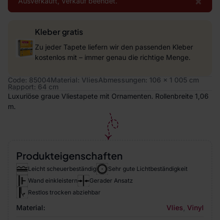
×
Ausverkauft, Verkauf beendet.
Kleber gratis
Zu jeder Tapete liefern wir den passenden Kleber
kostenlos mit – immer genau die richtige Menge.
Code: 85004
Material: Vlies
Abmessungen: 106 x 1 005 cm
Rapport: 64 cm
Luxuriöse graue Vliestapete mit Ornamenten. Rollenbreite 1,06
m.
Produkteigenschaften
Leicht scheuerbeständig
Sehr gute Lichtbeständigkeit
Wand einkleistern
Gerader Ansatz
Restlos trocken abziehbar
Material:
Vlies
,
Vinyl