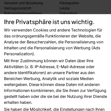
Versand und Bezahlung
Fototapeten
Vertragsrücktritt
Leiste
Reklamationsverfahren
Dekoration
Rücksendung von Waren
Selbstklebende Folien
Ihre Privatsphäre ist uns wichtig.
CE-Zertifizierung
Zubehör
Großhandel
Tapetenmuster
Wir verwenden Cookies und andere Technologien für
Raumvisualisierung
das ordnungsgemäße Funktionieren der Website, die
Analyse der Besucherzahlen, die Personalisierung von
FÜR SIE
ÜBER DAS UNTERNEHMEN
Inhalten und die Personalisierung von Werbung (Ads
Blog
Über uns
Personalization).
Referenzen
Mit Ihrer Zustimmung können wir Daten über Ihre
EU-Projekte
Aktivitäten (z. B. IP-Adresse, E-Mail-Adresse oder
Ratschläge und Tipps
andere Identifikatoren) an unsere Partner aus den
FAQ
Bereichen Werbung, Analytik und soziale Medien
weitergeben. Diese können diese Daten mit anderen
Informationen kombinieren, die Sie ihnen zur Verfügung
Kontakt
gestellt haben oder die sie bei der Nutzung ihrer Dienste
Haben Sie Fragen? Wir helfen Ihnen gerne weiter
erhalten haben.
und beraten Sie persönlich.
Sie haben die Möglichkeit, die Einstellungen nach Ihren