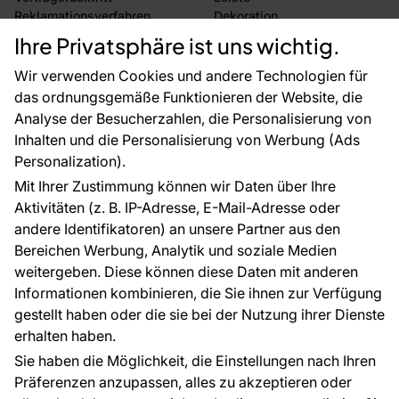
Reklamationsverfahren
Dekoration
Rücksendung von Waren
Selbstklebende Folien
Ihre Privatsphäre ist uns wichtig.
CE-Zertifizierung
Zubehör
Großhandel
Tapetenmuster
Wir verwenden Cookies und andere Technologien für
Raumvisualisierung
das ordnungsgemäße Funktionieren der Website, die
Analyse der Besucherzahlen, die Personalisierung von
FÜR SIE
ÜBER DAS UNTERNEHMEN
Inhalten und die Personalisierung von Werbung (Ads
Blog
Über uns
Personalization).
Referenzen
Mit Ihrer Zustimmung können wir Daten über Ihre
EU-Projekte
Aktivitäten (z. B. IP-Adresse, E-Mail-Adresse oder
Ratschläge und Tipps
andere Identifikatoren) an unsere Partner aus den
FAQ
Bereichen Werbung, Analytik und soziale Medien
weitergeben. Diese können diese Daten mit anderen
Informationen kombinieren, die Sie ihnen zur Verfügung
Kontakt
gestellt haben oder die sie bei der Nutzung ihrer Dienste
Haben Sie Fragen? Wir helfen Ihnen gerne weiter
erhalten haben.
und beraten Sie persönlich.
Sie haben die Möglichkeit, die Einstellungen nach Ihren
+49 781 95633072
Präferenzen anzupassen, alles zu akzeptieren oder