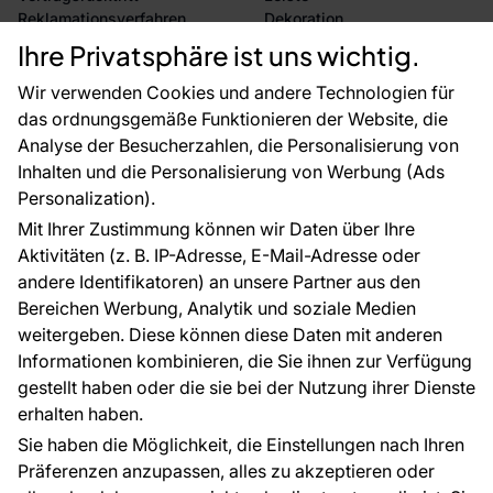
Reklamationsverfahren
Dekoration
Rücksendung von Waren
Selbstklebende Folien
Ihre Privatsphäre ist uns wichtig.
CE-Zertifizierung
Zubehör
Großhandel
Tapetenmuster
Wir verwenden Cookies und andere Technologien für
Raumvisualisierung
das ordnungsgemäße Funktionieren der Website, die
Analyse der Besucherzahlen, die Personalisierung von
FÜR SIE
ÜBER DAS UNTERNEHMEN
Inhalten und die Personalisierung von Werbung (Ads
Blog
Über uns
Personalization).
Referenzen
Mit Ihrer Zustimmung können wir Daten über Ihre
EU-Projekte
Aktivitäten (z. B. IP-Adresse, E-Mail-Adresse oder
Ratschläge und Tipps
andere Identifikatoren) an unsere Partner aus den
FAQ
Bereichen Werbung, Analytik und soziale Medien
weitergeben. Diese können diese Daten mit anderen
Informationen kombinieren, die Sie ihnen zur Verfügung
Kontakt
gestellt haben oder die sie bei der Nutzung ihrer Dienste
Haben Sie Fragen? Wir helfen Ihnen gerne weiter
erhalten haben.
und beraten Sie persönlich.
Sie haben die Möglichkeit, die Einstellungen nach Ihren
+49 781 95633072
Präferenzen anzupassen, alles zu akzeptieren oder