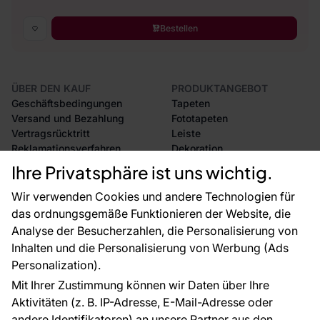
Bestellen
ÜBER DEN KAUF
PRODUKTANGEBOT
Geschäftsbedingungen
Tapeten
Versand und Bezahlung
Fototapeten
Vertragsrücktritt
Leiste
Reklamationsverfahren
Dekoration
Rücksendung von Waren
Selbstklebende Folien
Ihre Privatsphäre ist uns wichtig.
CE-Zertifizierung
Zubehör
Großhandel
Tapetenmuster
Wir verwenden Cookies und andere Technologien für
Raumvisualisierung
das ordnungsgemäße Funktionieren der Website, die
Analyse der Besucherzahlen, die Personalisierung von
FÜR SIE
ÜBER DAS UNTERNEHMEN
Inhalten und die Personalisierung von Werbung (Ads
Blog
Über uns
Personalization).
Referenzen
Mit Ihrer Zustimmung können wir Daten über Ihre
EU-Projekte
Aktivitäten (z. B. IP-Adresse, E-Mail-Adresse oder
Ratschläge und Tipps
andere Identifikatoren) an unsere Partner aus den