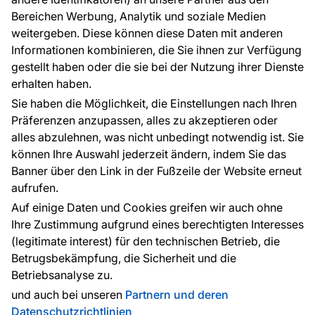
FAQ
Bereichen Werbung, Analytik und soziale Medien
weitergeben. Diese können diese Daten mit anderen
Informationen kombinieren, die Sie ihnen zur Verfügung
Kontakt
gestellt haben oder die sie bei der Nutzung ihrer Dienste
Haben Sie Fragen? Wir helfen Ihnen gerne weiter
erhalten haben.
und beraten Sie persönlich.
Sie haben die Möglichkeit, die Einstellungen nach Ihren
+49 781 95633072
Präferenzen anzupassen, alles zu akzeptieren oder
alles abzulehnen, was nicht unbedingt notwendig ist. Sie
service@tapeteneshop.de
können Ihre Auswahl jederzeit ändern, indem Sie das
Banner über den Link in der Fußzeile der Website erneut
aufrufen.
Zahlungsarten:
Auf einige Daten und Cookies greifen wir auch ohne
Die Zahlungen werden geleistet von:
Ihre Zustimmung aufgrund eines berechtigten Interesses
(legitimate interest) für den technischen Betrieb, die
Betrugsbekämpfung, die Sicherheit und die
Betriebsanalyse zu.
Schutz personenbezogener Daten
Cookies
und auch bei unseren
Partnern und deren
Datenschutzrichtlinien