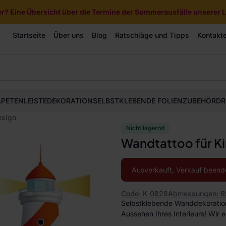
? Eine Übersicht über die Termine der Sommerausfälle unserer Li
Startseite
Über uns
Blog
Ratschläge und Tipps
Kontakt
APETEN
LEISTE
DEKORATION
SELBSTKLEBENDE FOLIEN
ZUBEHÖR
DR
esign
Nicht lagernd
Wandtattoo für Ki
Ausverkauft, Verkauf beend
Code: K 0828
Abmessungen: 6
Selbstklebende Wanddekoration 
Aussehen Ihres Interieurs! Wir 