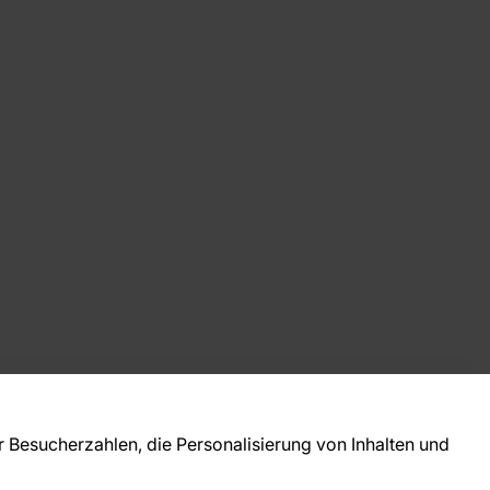
takt
ie Fragen? Wir helfen Ihnen gerne weiter und
Besucherzahlen, die Personalisierung von Inhalten und
 Sie persönlich.
781 95633072