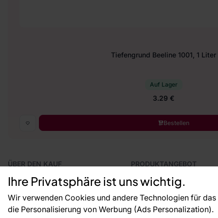
Tiefengrund Beeline 1001, 1 Liter
Auf Lager
3.29 €
Bestellen
ÜBER DEN KAUF
PRODUKTANGEBOT
Geschäftsbedingungen
Tapeten
Ihre Privatsphäre ist uns wichtig.
Versand und Bezahlung
Fototapeten
Reklamationsverfahren
Leiste
Wir verwenden Cookies und andere Technologien für das o
Rücksendung von Waren
Dekoration
die Personalisierung von Werbung (Ads Personalization).
CE-Zertifizierung
Selbstklebende Folien