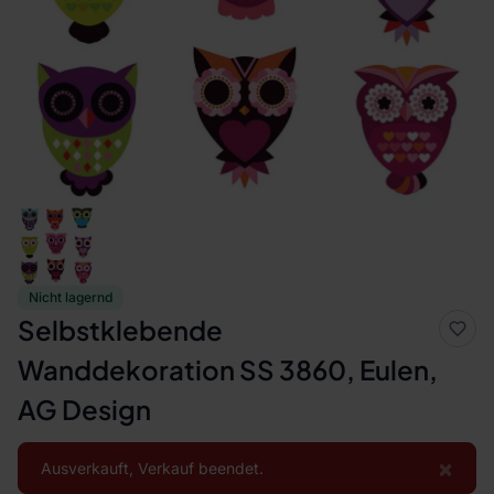
Nicht lagernd
Selbstklebende
Wanddekoration SS 3860, Eulen,
AG Design
×
Ausverkauft, Verkauf beendet.