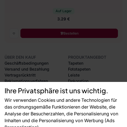
Auf Lager
3.29 €
Bestellen
ÜBER DEN KAUF
PRODUKTANGEBOT
Geschäftsbedingungen
Tapeten
Versand und Bezahlung
Fototapeten
Vertragsrücktritt
Leiste
Reklamationsverfahren
Dekoration
Rücksendung von Waren
Selbstklebende Folien
Ihre Privatsphäre ist uns wichtig.
CE-Zertifizierung
Zubehör
Großhandel
Tapetenmuster
Wir verwenden Cookies und andere Technologien für
Raumvisualisierung
das ordnungsgemäße Funktionieren der Website, die
Analyse der Besucherzahlen, die Personalisierung von
FÜR SIE
ÜBER DAS UNTERNEHMEN
Inhalten und die Personalisierung von Werbung (Ads
Blog
Über uns