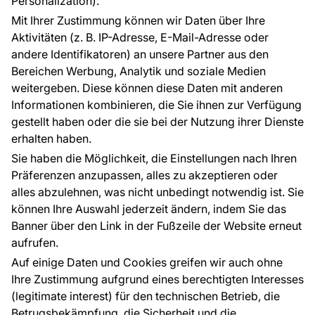
Personalization).
Referenzen
Mit Ihrer Zustimmung können wir Daten über Ihre
EU-Projekte
Aktivitäten (z. B. IP-Adresse, E-Mail-Adresse oder
Ratschläge und Tipps
andere Identifikatoren) an unsere Partner aus den
FAQ
Bereichen Werbung, Analytik und soziale Medien
weitergeben. Diese können diese Daten mit anderen
Informationen kombinieren, die Sie ihnen zur Verfügung
Kontakt
gestellt haben oder die sie bei der Nutzung ihrer Dienste
Haben Sie Fragen? Wir helfen Ihnen gerne weiter
erhalten haben.
und beraten Sie persönlich.
Sie haben die Möglichkeit, die Einstellungen nach Ihren
+49 781 95633072
Präferenzen anzupassen, alles zu akzeptieren oder
alles abzulehnen, was nicht unbedingt notwendig ist. Sie
service@tapeteneshop.de
können Ihre Auswahl jederzeit ändern, indem Sie das
Banner über den Link in der Fußzeile der Website erneut
aufrufen.
Zahlungsarten:
Auf einige Daten und Cookies greifen wir auch ohne
Die Zahlungen werden geleistet von:
Ihre Zustimmung aufgrund eines berechtigten Interesses
(legitimate interest) für den technischen Betrieb, die
Betrugsbekämpfung, die Sicherheit und die